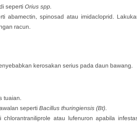
i seperti
Orius spp.
i abamectin, spinosad atau imidacloprid. Lakuka
angan racun.
nyebabkan kerosakan serius pada daun bawang.
 tuaian.
awalan seperti
Bacillus thuringiensis (Bt)
.
lorantraniliprole atau lufenuron apabila infestas