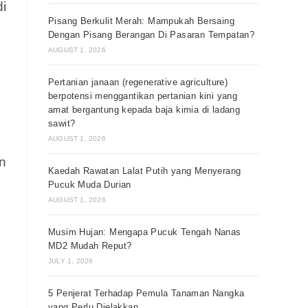
i
Pisang Berkulit Merah: Mampukah Bersaing
Dengan Pisang Berangan Di Pasaran Tempatan?
AUGUST 1, 2026
Pertanian janaan (regenerative agriculture)
berpotensi menggantikan pertanian kini yang
amat bergantung kepada baja kimia di ladang
sawit?
AUGUST 1, 2026
n
Kaedah Rawatan Lalat Putih yang Menyerang
Pucuk Muda Durian
AUGUST 1, 2026
Musim Hujan: Mengapa Pucuk Tengah Nanas
MD2 Mudah Reput?
JULY 1, 2026
5 Penjerat Terhadap Pemula Tanaman Nangka
yang Perlu Dielakkan