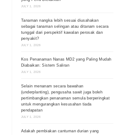
JULY 1, 2026
Tanaman nangka lebih sesuai diusahakan
sebagai tanaman selingan atau ditanam secara
tunggal dari perspektif kawalan perosak dan
penyakit?
JULY 1, 2026
Kos Penanaman Nanas MD2 yang Paling Mudah
Diabaikan: Sistem Saliran
JULY 1, 2026
Selain menanam secara bawahan
(underplanting), pengusaha sawit juga boleh
pertimbangkan penanaman semula berperingkat
untuk mengurangkan kesusahan tiada
pendapatan
JULY 1, 2026
Adakah pembiakan cantuman durian yang