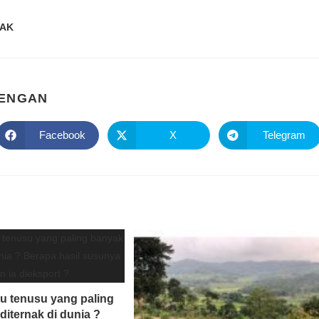
SAK
DENGAN
Facebook
X
Telegram
u tenusu yang paling
diternak di dunia ?