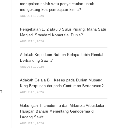
merupakan salah satu penyelesaian untuk
mengekang kos pembajaan kimia?
AUGUST 1, 2026
Pengekalan 1, 2 atau 3 Sulur Pisang: Mana Satu
Menjadi Standard Komersial Dunia?
AUGUST 1, 2026
Adakah Keperluan Nutrien Kelapa Lebih Rendah
Berbanding Sawit?
AUGUST 1, 2026
Adakah Gejala Biji Kesep pada Durian Musang
King Berpunca daripada Cantuman Berterusan?
n
AUGUST 1, 2026
Gabungan Trichoderma dan Mikoriza Arbuskular:
Harapan Baharu Menentang Ganoderma di
Ladang Sawit
AUGUST 1, 2026