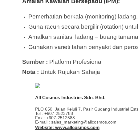
Amalan Kawalan Bersepadu (IPM):
Pemerhatian berkala (monitoring) ladang.
Guna racun secara bergilir (rotation) untu
Amalkan sanitasi ladang – buang tanama
Gunakan varieti tahan penyakit dan peros
Sumber :
Platform Profesional
Nota :
Untuk Rujukan Sahaja
All Cosmos Industries Sdn. Bhd.
PLO 650, Jalan Keluli 7, Pasir Gudang Industrial Es
Tel : +607-2523788
Fax : +607-2512588
E-mail : sales_marketing@allcosmos.com
Website: www.allcosmos.com