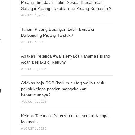
Pisang Biru Java: Lebih Sesuai Diusahakan
Sebagai Pisang Eksotik atau Pisang Komersial?
AUGUST 1, 2026
Tanam Pisang Berangan Lebih Berbaloi
Berbanding Pisang Tanduk?
n
AUGUST 1, 2026
Apakah Petanda Awal Penyakit Panama Pisang
Akan Berlaku di Kebun?
AUGUST 1, 2026
Adakah baja SOP (kalium sulfat) wajib untuk
.
pokok kelapa pandan mengekalkan
keharumannya?
AUGUST 1, 2026
Kelapa Tacunan: Potensi untuk Industri Kelapa
Malaysia
AUGUST 1, 2026