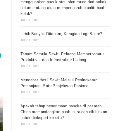
menggunakan pucuk atau sion muda dari pokok
belum matang akan mempengaruhi kualiti buah
kelak?
JULY 1, 2026
Lebih Banyak Ditanam, Kerugian Lagi Besar?
JULY 1, 2026
Tanam Semula Sawit: Peluang Memperbaharui
Produktiviti dan Infrastruktur Ladang
JULY 1, 2026
Mencabar Hasil Sawit Melalui Peningkatan
Pembajaan: Satu Penjelasan Rasional
JULY 1, 2026
Apakah tahap penerimaan nangka di pasaran
China memandangkan buah ini sudah diluluskan
untuk dieksport ke situ?
JULY 1, 2026