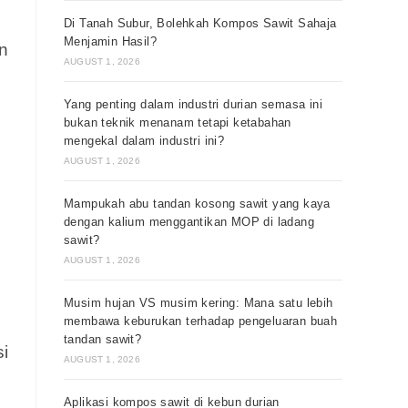
Di Tanah Subur, Bolehkah Kompos Sawit Sahaja
Menjamin Hasil?
n
AUGUST 1, 2026
Yang penting dalam industri durian semasa ini
bukan teknik menanam tetapi ketabahan
mengekal dalam industri ini?
AUGUST 1, 2026
Mampukah abu tandan kosong sawit yang kaya
dengan kalium menggantikan MOP di ladang
sawit?
AUGUST 1, 2026
Musim hujan VS musim kering: Mana satu lebih
membawa keburukan terhadap pengeluaran buah
tandan sawit?
i
AUGUST 1, 2026
Aplikasi kompos sawit di kebun durian