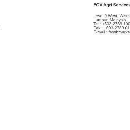
FGV Agri Service
Level 9 West, Wism
Lumpur, Malaysia
Tel : +603-2789 10
h
Fax : +603-2789 01
E-mail : fassbmark