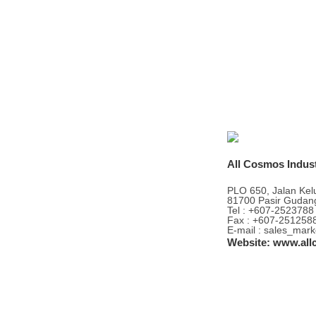
All Cosmos Indust
PLO 650, Jalan Kelu
81700 Pasir Gudang
Tel : +607-2523788
Fax : +607-251258
E-mail : sales_mar
Website: www.al