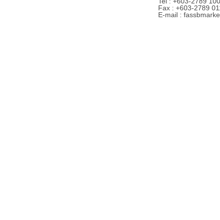
Tel : +603-2789 10
Fax : +603-2789 01
E-mail : fassbmark