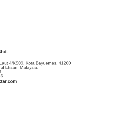
Bhd.
 Laut 4/KS09, Kota Bayuemas, 41200
ul Ehsan, Malaysia.
3
36
tar.com