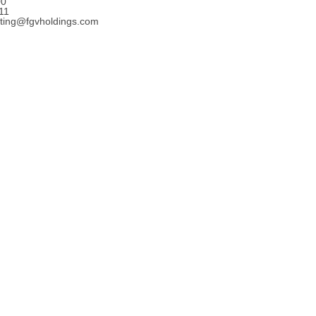
00
11
eting@fgvholdings.com