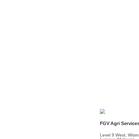
FGV Agri Service
Level 9 West, Wism