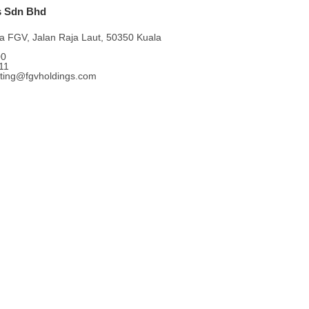
s Sdn Bhd
a FGV, Jalan Raja Laut, 50350 Kuala
00
11
eting@fgvholdings.com