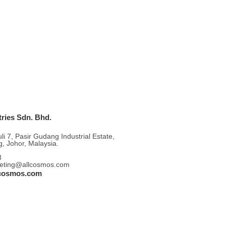
ries Sdn. Bhd.
li 7, Pasir Gudang Industrial Estate,
, Johor, Malaysia.
8
keting@allcosmos.com
lcosmos.com