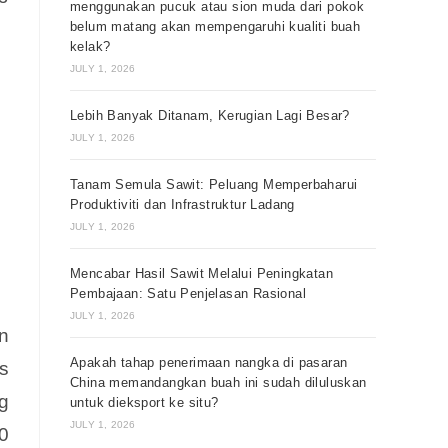
menggunakan pucuk atau sion muda dari pokok
belum matang akan mempengaruhi kualiti buah
kelak?
JULY 1, 2026
Lebih Banyak Ditanam, Kerugian Lagi Besar?
JULY 1, 2026
Tanam Semula Sawit: Peluang Memperbaharui
Produktiviti dan Infrastruktur Ladang
JULY 1, 2026
Mencabar Hasil Sawit Melalui Peningkatan
Pembajaan: Satu Penjelasan Rasional
JULY 1, 2026
n
Apakah tahap penerimaan nangka di pasaran
s
China memandangkan buah ini sudah diluluskan
ng
untuk dieksport ke situ?
JULY 1, 2026
0