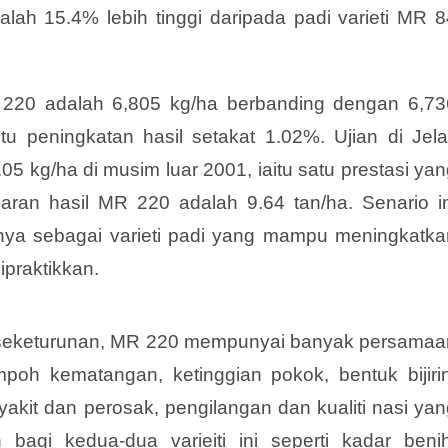
lah 15.4% lebih tinggi daripada padi varieti MR 8
220 adalah 6,805 kg/ha berbanding dengan 6,73
tu peningkatan hasil setakat 1.02%. Ujian di Jelai
5 kg/ha di musim luar 2001, iaitu satu prestasi
yan
ran hasil MR 220 adalah 9.64 tan/ha. Senario in
ya sebagai varieti padi yang mampu meningkatka
ipraktikkan.
au seketurunan, MR 220 mempunyai banyak persamaa
oh kematangan, ketinggian pokok, bentuk bijirin
akit dan perosak, pengilangan dan kualiti nasi yan
 bagi kedua-dua varieiti ini seperti kadar benih