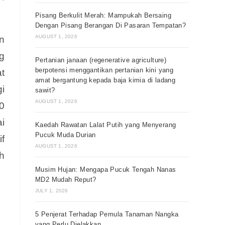
Pisang Berkulit Merah: Mampukah Bersaing
Dengan Pisang Berangan Di Pasaran Tempatan?
AUGUST 1, 2026
n
ng
Pertanian janaan (regenerative agriculture)
berpotensi menggantikan pertanian kini yang
t
amat bergantung kepada baja kimia di ladang
gi
sawit?
AUGUST 1, 2026
0
i
Kaedah Rawatan Lalat Putih yang Menyerang
Pucuk Muda Durian
f
AUGUST 1, 2026
h
Musim Hujan: Mengapa Pucuk Tengah Nanas
MD2 Mudah Reput?
JULY 1, 2026
5 Penjerat Terhadap Pemula Tanaman Nangka
yang Perlu Dielakkan