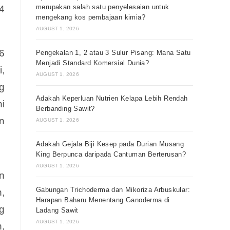
merupakan salah satu penyelesaian untuk
4
mengekang kos pembajaan kimia?
AUGUST 1, 2026
6
Pengekalan 1, 2 atau 3 Sulur Pisang: Mana Satu
Menjadi Standard Komersial Dunia?
,
AUGUST 1, 2026
g
Adakah Keperluan Nutrien Kelapa Lebih Rendah
i
Berbanding Sawit?
n
AUGUST 1, 2026
Adakah Gejala Biji Kesep pada Durian Musang
King Berpunca daripada Cantuman Berterusan?
AUGUST 1, 2026
n
Gabungan Trichoderma dan Mikoriza Arbuskular:
,
Harapan Baharu Menentang Ganoderma di
g
Ladang Sawit
AUGUST 1, 2026
,