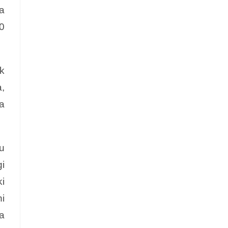
a
0
k
,
a
u
i
i
i
a