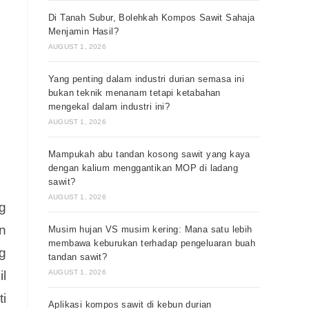
Di Tanah Subur, Bolehkah Kompos Sawit Sahaja
Menjamin Hasil?
AUGUST 1, 2026
Yang penting dalam industri durian semasa ini
bukan teknik menanam tetapi ketabahan
mengekal dalam industri ini?
AUGUST 1, 2026
Mampukah abu tandan kosong sawit yang kaya
dengan kalium menggantikan MOP di ladang
sawit?
AUGUST 1, 2026
g
n
Musim hujan VS musim kering: Mana satu lebih
membawa keburukan terhadap pengeluaran buah
g
tandan sawit?
AUGUST 1, 2026
il
i
Aplikasi kompos sawit di kebun durian