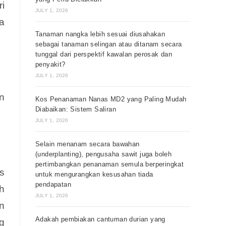
i
JULY 1, 2026
a
Tanaman nangka lebih sesuai diusahakan
sebagai tanaman selingan atau ditanam secara
tunggal dari perspektif kawalan perosak dan
penyakit?
JULY 1, 2026
n
Kos Penanaman Nanas MD2 yang Paling Mudah
Diabaikan: Sistem Saliran
JULY 1, 2026
Selain menanam secara bawahan
(underplanting), pengusaha sawit juga boleh
pertimbangkan penanaman semula berperingkat
s
untuk mengurangkan kesusahan tiada
pendapatan
h
JULY 1, 2026
n
Adakah pembiakan cantuman durian yang
g