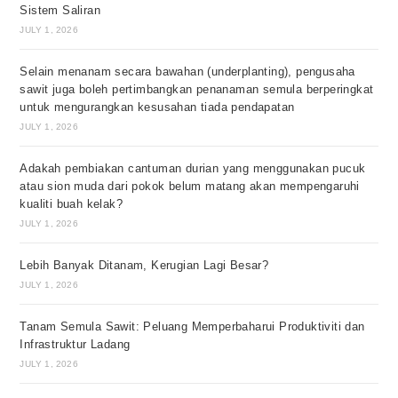
Sistem Saliran
JULY 1, 2026
Selain menanam secara bawahan (underplanting), pengusaha
sawit juga boleh pertimbangkan penanaman semula berperingkat
untuk mengurangkan kesusahan tiada pendapatan
JULY 1, 2026
Adakah pembiakan cantuman durian yang menggunakan pucuk
atau sion muda dari pokok belum matang akan mempengaruhi
kualiti buah kelak?
JULY 1, 2026
Lebih Banyak Ditanam, Kerugian Lagi Besar?
JULY 1, 2026
Tanam Semula Sawit: Peluang Memperbaharui Produktiviti dan
Infrastruktur Ladang
JULY 1, 2026