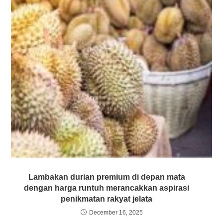
Lambakan durian premium di depan mata
dengan harga runtuh merancakkan aspirasi
penikmatan rakyat jelata
December 16, 2025