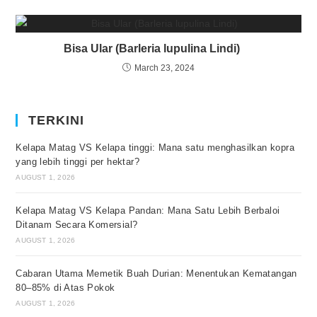
Bisa Ular (Barleria lupulina Lindi)
March 23, 2024
TERKINI
Kelapa Matag VS Kelapa tinggi: Mana satu menghasilkan kopra
yang lebih tinggi per hektar?
AUGUST 1, 2026
Kelapa Matag VS Kelapa Pandan: Mana Satu Lebih Berbaloi
Ditanam Secara Komersial?
AUGUST 1, 2026
Cabaran Utama Memetik Buah Durian: Menentukan Kematangan
80–85% di Atas Pokok
AUGUST 1, 2026