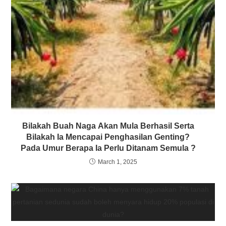
Bilakah Buah Naga Akan Mula Berhasil Serta
Bilakah Ia Mencapai Penghasilan Genting?
Pada Umur Berapa Ia Perlu Ditanam Semula ?
March 1, 2025