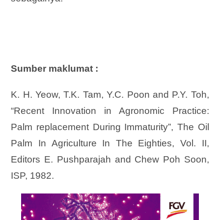
Sumber maklumat :
K. H. Yeow, T.K. Tam, Y.C. Poon and P.Y. Toh,
“Recent Innovation in Agronomic Practice:
Palm replacement During Immaturity”, The Oil
Palm In Agriculture In The Eighties, Vol. II,
Editors E. Pushparajah and Chew Poh Soon,
ISP, 1982.