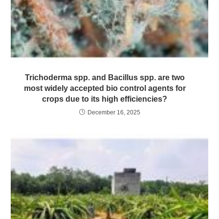
Trichoderma spp. and Bacillus spp. are two
most widely accepted bio control agents for
crops due to its high efficiencies?
December 16, 2025