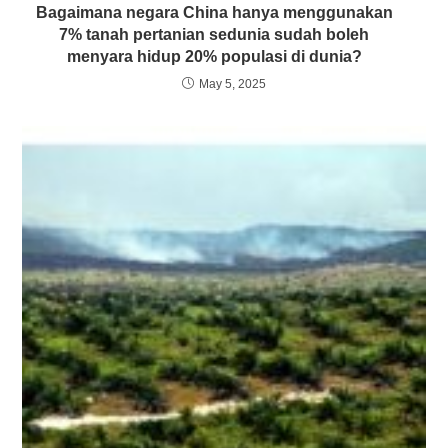
Bagaimana negara China hanya menggunakan
7% tanah pertanian sedunia sudah boleh
menyara hidup 20% populasi di dunia?
May 5, 2025