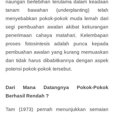
naungan berlebihan terutama dalam keadaan
tanam bawahan (underplanting) telah
menyebabkan pokok-pokok muda lemah dari
segi pembuahan awalan akibat kekurangan
penerimaan cahaya matahari. Kelembapan
proses fotosintesis adalah punca kepada
pembuahan awalan yang kurang memuaskan
dan tidak harus dibabitkannya dengan aspek
potensi pokok-pokok tersebut.
Dari Mana Datangnya Pokok-Pokok
Berhasil Rendah ?
Tam (1973) pernah menunjukkan semaian