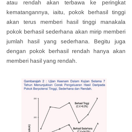
atau rendah akan terbawa ke peringkat
kematangannya, iaitu, pokok berhasil tinggi
akan terus memberi hasil tinggi manakala
pokok berhasil sederhana akan mirip memberi
jumlah hasil yang sederhana. Begitu juga
dengan pokok berhasil rendah hanya akan
memberi hasil yang rendah.