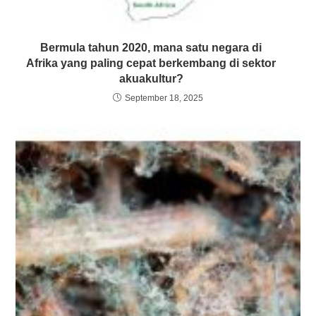
Bermula tahun 2020, mana satu negara di
Afrika yang paling cepat berkembang di sektor
akuakultur?
September 18, 2025