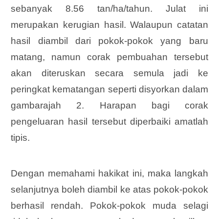
sebanyak 8.56 tan/ha/tahun. Julat ini
merupakan kerugian hasil. Walaupun catatan
hasil diambil dari pokok-pokok yang baru
matang, namun corak pembuahan tersebut
akan diteruskan secara semula jadi ke
peringkat kematangan seperti disyorkan dalam
gambarajah 2. Harapan bagi corak
pengeluaran hasil tersebut diperbaiki amatlah
tipis.
Dengan memahami hakikat ini, maka langkah
selanjutnya boleh diambil ke atas pokok-pokok
berhasil rendah. Pokok-pokok muda selagi