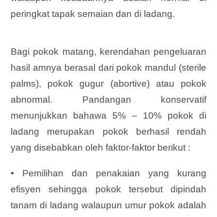
peringkat tapak semaian dan di ladang.
Bagi pokok matang, kerendahan pengeluaran
hasil amnya berasal dari pokok mandul (sterile
palms), pokok gugur (abortive) atau pokok
abnormal. Pandangan konservatif
menunjukkan
bahawa 5% – 10% pokok di
ladang merupakan pokok berhasil rendah
yang disebabkan oleh faktor-faktor berikut :
• Pemilihan dan penakaian yang kurang
efisyen sehingga pokok tersebut dipindah
tanam di ladang walaupun umur pokok adalah