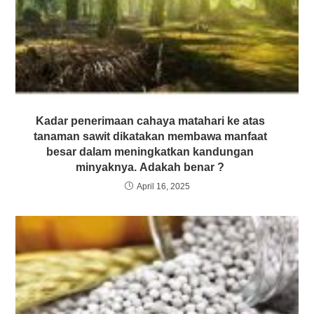
Kadar penerimaan cahaya matahari ke atas
tanaman sawit dikatakan membawa manfaat
besar dalam meningkatkan kandungan
minyaknya. Adakah benar ?
April 16, 2025