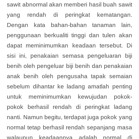
sawit abnormal akan memberi hasil buah sawit
yang rendah di peringkat kematangan.
Dengan kata bahan-bahan tanaman
lain,
penggunaan berkualiti tinggi dan tulen akan
dapat meminimumkan keadaan tersebut. Di
sisi ini, penakaian semasa pengeluaran biji
benih oleh pengeluar biji benih dan penakaian
anak benih oleh pengusaha tapak semaian
sebelum dihantar ke ladang amatlah penting
untuk meminimumkan
kewujudan pokok-
pokok
berhasil rendah di peringkat ladang
nanti. Namun begitu, terdapat juga pokok yang
normal tetap berhasil rendah sepanjang masa
walaupun keadaannya adalah normal di