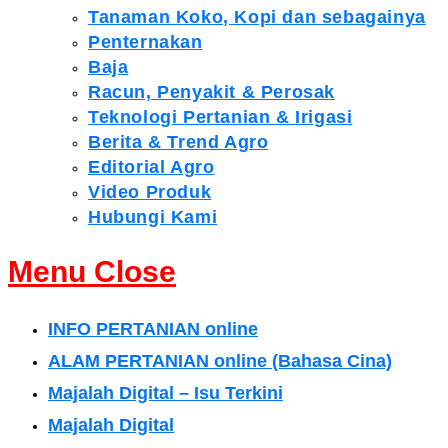
Tanaman Koko, Kopi dan sebagainya
Penternakan
Baja
Racun, Penyakit & Perosak
Teknologi Pertanian & Irigasi
Berita & Trend Agro
Editorial Agro
Video Produk
Hubungi Kami
Menu
Close
INFO PERTANIAN online
ALAM PERTANIAN online (Bahasa Cina)
Majalah Digital – Isu Terkini
Majalah Digital