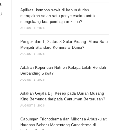
,
Aplikasi kompos sawit di kebun durian
u
merupakan salah satu penyelesaian untuk
mengekang kos pembajaan kimia?
AUGUST 1, 2026
Pengekalan 1, 2 atau 3 Sulur Pisang: Mana Satu
Menjadi Standard Komersial Dunia?
AUGUST 1, 2026
Adakah Keperluan Nutrien Kelapa Lebih Rendah
Berbanding Sawit?
AUGUST 1, 2026
Adakah Gejala Biji Kesep pada Durian Musang
King Berpunca daripada Cantuman Berterusan?
AUGUST 1, 2026
Gabungan Trichoderma dan Mikoriza Arbuskular:
Harapan Baharu Menentang Ganoderma di