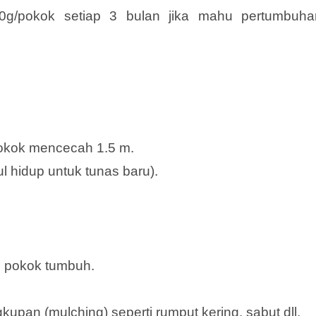
g/pokok setiap 3 bulan jika mahu pertumbuha
 pokok mencecah 1.5 m.
l hidup untuk tunas baru).
n pokok tumbuh.
pan (mulching) seperti rumput kering, sabut dll.