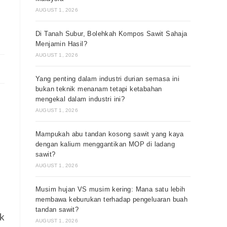
AUGUST 1, 2026
Di Tanah Subur, Bolehkah Kompos Sawit Sahaja
Menjamin Hasil?
AUGUST 1, 2026
Yang penting dalam industri durian semasa ini
bukan teknik menanam tetapi ketabahan
mengekal dalam industri ini?
AUGUST 1, 2026
Mampukah abu tandan kosong sawit yang kaya
dengan kalium menggantikan MOP di ladang
sawit?
AUGUST 1, 2026
Musim hujan VS musim kering: Mana satu lebih
membawa keburukan terhadap pengeluaran buah
tandan sawit?
k
AUGUST 1, 2026