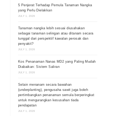
5 Penjerat Terhadap Pemula Tanaman Nangka
yang Perlu Dielakkan
JULY 1, 2026
Tanaman nangka lebih sesuai diusahakan
sebagai tanaman selingan atau ditanam secara
tunggal dari perspektif kawalan perosak dan
penyakit?
JULY 1, 2026
Kos Penanaman Nanas MD2 yang Paling Mudah
Diabaikan: Sistem Saliran
JULY 1, 2026
Selain menanam secara bawahan
(underplanting), pengusaha sawit juga boleh
pertimbangkan penanaman semula berperingkat
untuk mengurangkan kesusahan tiada
pendapatan
JULY 1, 2026