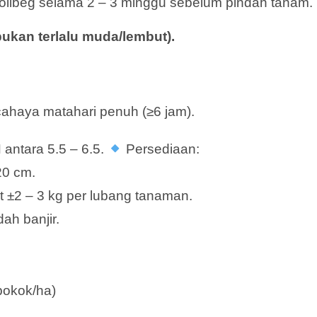
polibeg selama 2 – 3 minggu sebelum pindah tanam.
bukan terlalu muda/lembut).
haya matahari penuh (≥6 jam).
 antara 5.5 – 6.5.
Persediaan:
20 cm.
 ±2 – 3 kg per lubang tanaman.
ah banjir.
pokok/ha)