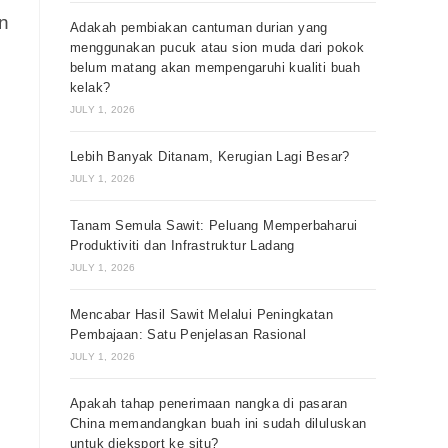
n
Adakah pembiakan cantuman durian yang
menggunakan pucuk atau sion muda dari pokok
belum matang akan mempengaruhi kualiti buah
kelak?
JULY 1, 2026
Lebih Banyak Ditanam, Kerugian Lagi Besar?
JULY 1, 2026
Tanam Semula Sawit: Peluang Memperbaharui
Produktiviti dan Infrastruktur Ladang
JULY 1, 2026
Mencabar Hasil Sawit Melalui Peningkatan
Pembajaan: Satu Penjelasan Rasional
JULY 1, 2026
Apakah tahap penerimaan nangka di pasaran
China memandangkan buah ini sudah diluluskan
untuk dieksport ke situ?