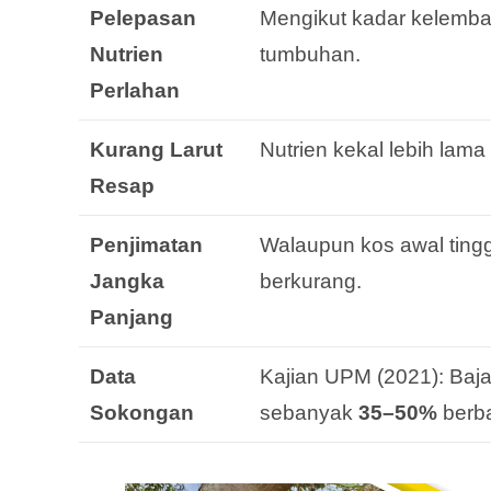
Pelepasan
Mengikut kadar kelemba
Nutrien
tumbuhan.
Perlahan
Kurang Larut
Nutrien kekal lebih lam
Resap
Penjimatan
Walaupun kos awal ting
Jangka
berkurang.
Panjang
Data
Kajian UPM (2021): Baja
Sokongan
sebanyak
35–50%
berba