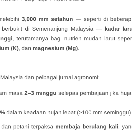
melebihi
3,000 mm setahun
— seperti di beberap
 berbukit di Semenanjung Malaysia —
kadar laru
inggi
, terutamanya bagi nutrien mudah larut seper
ium (K)
, dan
magnesium (Mg)
.
Malaysia dan pelbagai jurnal agronomi:
am masa
2–3 minggu
selepas pembajaan jika huja
0%
dalam keadaan hujan lebat (>100 mm seminggu)
dan petani terpaksa
membaja berulang kali
, yan