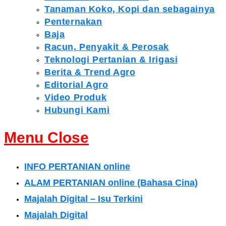
Tanaman Koko, Kopi dan sebagainya
Penternakan
Baja
Racun, Penyakit & Perosak
Teknologi Pertanian & Irigasi
Berita & Trend Agro
Editorial Agro
Video Produk
Hubungi Kami
Menu
Close
INFO PERTANIAN online
ALAM PERTANIAN online (Bahasa Cina)
Majalah Digital – Isu Terkini
Majalah Digital