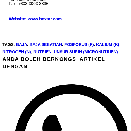
Fax: +603 3003 3336
Website: www.hextar.com
TAGS
:
BAJA
,
BAJA SEBATIAN
,
FOSFORUS (P)
,
KALIUM (K)
,
NITROGEN (N)
,
NUTRIEN
,
UNSUR SURIH (MICRONUTRIEN)
ANDA BOLEH BERKONGSI ARTIKEL
DENGAN