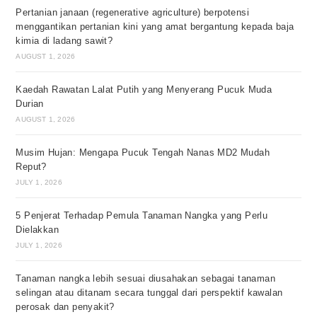
Pertanian janaan (regenerative agriculture) berpotensi
menggantikan pertanian kini yang amat bergantung kepada baja
kimia di ladang sawit?
AUGUST 1, 2026
Kaedah Rawatan Lalat Putih yang Menyerang Pucuk Muda
Durian
AUGUST 1, 2026
Musim Hujan: Mengapa Pucuk Tengah Nanas MD2 Mudah
Reput?
JULY 1, 2026
5 Penjerat Terhadap Pemula Tanaman Nangka yang Perlu
Dielakkan
JULY 1, 2026
Tanaman nangka lebih sesuai diusahakan sebagai tanaman
selingan atau ditanam secara tunggal dari perspektif kawalan
perosak dan penyakit?