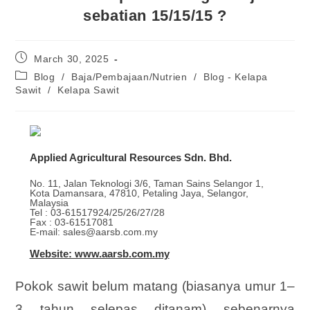
sebatian 15/15/15 ?
March 30, 2025
Blog
/
Baja/Pembajaan/Nutrien
/
Blog - Kelapa
Sawit
/
Kelapa Sawit
Applied Agricultural Resources Sdn. Bhd.
No. 11, Jalan Teknologi 3/6, Taman Sains Selangor 1,
Kota Damansara, 47810, Petaling Jaya, Selangor,
Malaysia
Tel : 03-61517924/25/26/27/28
Fax : 03-61517081
E-mail: sales@aarsb.com.my
Website: www.aarsb.com.my
Pokok sawit belum matang (biasanya umur 1–
3 tahun selepas ditanam) sebenarnya