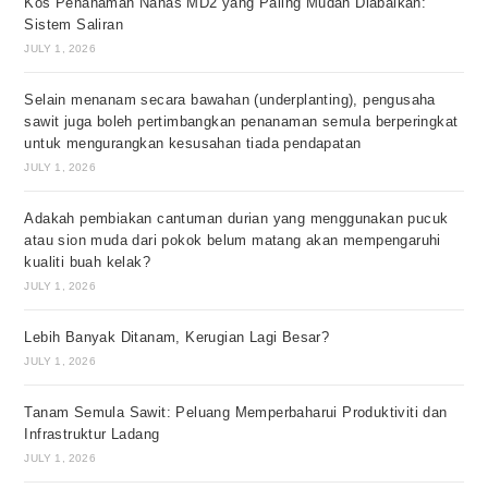
Kos Penanaman Nanas MD2 yang Paling Mudah Diabaikan:
Sistem Saliran
JULY 1, 2026
Selain menanam secara bawahan (underplanting), pengusaha
sawit juga boleh pertimbangkan penanaman semula berperingkat
untuk mengurangkan kesusahan tiada pendapatan
JULY 1, 2026
Adakah pembiakan cantuman durian yang menggunakan pucuk
atau sion muda dari pokok belum matang akan mempengaruhi
kualiti buah kelak?
JULY 1, 2026
Lebih Banyak Ditanam, Kerugian Lagi Besar?
JULY 1, 2026
Tanam Semula Sawit: Peluang Memperbaharui Produktiviti dan
Infrastruktur Ladang
JULY 1, 2026