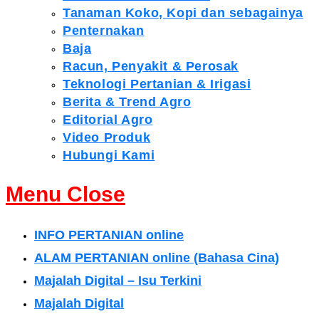
Tanaman Koko, Kopi dan sebagainya
Penternakan
Baja
Racun, Penyakit & Perosak
Teknologi Pertanian & Irigasi
Berita & Trend Agro
Editorial Agro
Video Produk
Hubungi Kami
Menu
Close
INFO PERTANIAN online
ALAM PERTANIAN online (Bahasa Cina)
Majalah Digital – Isu Terkini
Majalah Digital