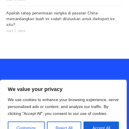
Apakah tahap penerimaan nangka di pasaran China
memandangkan buah ini sudah diluluskan untuk dieksport ke
situ?
JULY 1, 2026
We value your privacy
We use cookies to enhance your browsing experience, serve
personalized ads or content, and analyze our traffic. By
clicking "Accept All", you consent to our use of cookies.
ALAM PERTANIAN online (Bahasa Cina)
Hubungi Kami
Disclaimer
Privacy Policy
Customize
Reject All
Accept All