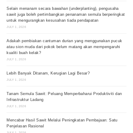
Selain menanam secara bawahan (underplanting), pengusaha
sawit juga boleh pertimbangkan penanaman semula berperingkat
untuk mengurangkan kesusahan tiada pendapatan
JULY 1, 2026
Adakah pembiakan cantuman durian yang menggunakan pucuk
atau sion muda dari pokok belum matang akan mempengaruhi
kualiti buah kelak?
JULY 1, 2026
Lebih Banyak Ditanam, Kerugian Lagi Besar?
JULY 1, 2026
Tanam Semula Sawit: Peluang Memperbaharui Produktiviti dan
Infrastruktur Ladang
JULY 1, 2026
Mencabar Hasil Sawit Melalui Peningkatan Pembajaan: Satu
Penjelasan Rasional
JULY 1, 2026