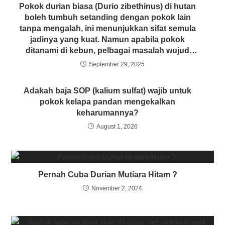
Pokok durian biasa (Durio zibethinus) di hutan
boleh tumbuh setanding dengan pokok lain
tanpa mengalah, ini menunjukkan sifat semula
jadinya yang kuat. Namun apabila pokok
ditanami di kebun, pelbagai masalah wujud
termasuk penyakit. Adakah gejala ini berpunca
September 29, 2025
daripada amalan pembajaan kimia dan aplikasi
racun pertanian berkala?
Adakah baja SOP (kalium sulfat) wajib untuk
pokok kelapa pandan mengekalkan
keharumannya?
August 1, 2026
Pernah Cuba Durian Mutiara Hitam ?
November 2, 2024