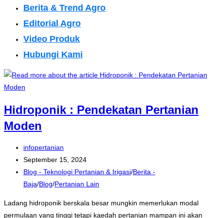
Berita & Trend Agro
Editorial Agro
Video Produk
Hubungi Kami
Hidroponik : Pendekatan Pertanian
Moden
Post
infopertanian
author:
Post
September 15, 2024
published:
Post
Blog - Teknologi Pertanian & Irigasi
/
Berita -
category:
Baja
/
Blog
/
Pertanian Lain
Ladang hidroponik berskala besar mungkin memerlukan modal
permulaan yang tinggi tetapi kaedah pertanian mampan ini akan