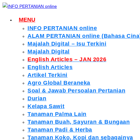
Skip
to
MENU
content
INFO PERTANIAN online
ALAM PERTANIAN online (Bahasa Cina
Majalah Digital – Isu Terkini
Majalah Digital
English Articles – JAN 2026
English Articles
Artikel Terkini
Agro Global Beraneka
Soal & Jawab Persoalan Pertanian
Durian
Kelapa Sawit
Tanaman Palma Lain
Tanaman Buah, Sayuran & Bungaan
Tanaman Padi & Herba
Tanaman Koko, Kopi dan sebagainya