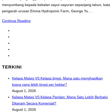
menyumbang kepada bekalan sayur-sayuran sepanjang tahun, kata
pengarah urusan Emma Hydroponic Farm, George Yu.…
Hidroponik
Continue Reading
:
1
Pendekatan
2
Pertanian
3
Moden
4
Go
to
TERKINI
the
next
Kelapa Matag VS Kelapa tinggi: Mana satu menghasilkan
page
kopra yang lebih tinggi per hektar?
August 1, 2026
Kelapa Matag VS Kelapa Pandan: Mana Satu Lebih Berbaloi
Ditanam Secara Komersial?
August 1, 2026