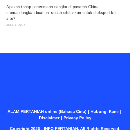
Apakah tahap penerimaan nangka di pasaran China
memandangkan buah ini sudah diluluskan untuk dieksport ke
situ?
JULY 1, 2026
ALAM PERTANIAN online (Bahasa Cina)
Hubungi Kami
Disclaimer
Privacy Policy
Copyright 2026 - INFO PERTANIAN. All Rights Reserved.