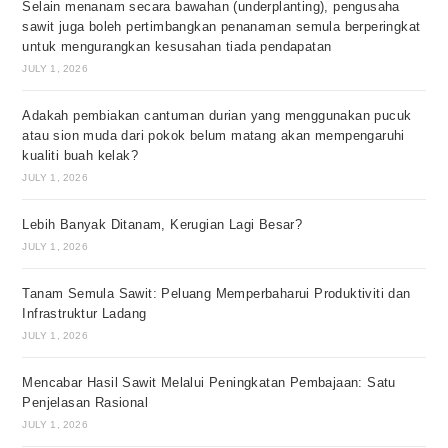
Selain menanam secara bawahan (underplanting), pengusaha
sawit juga boleh pertimbangkan penanaman semula berperingkat
untuk mengurangkan kesusahan tiada pendapatan
JULY 1, 2026
Adakah pembiakan cantuman durian yang menggunakan pucuk
atau sion muda dari pokok belum matang akan mempengaruhi
kualiti buah kelak?
JULY 1, 2026
Lebih Banyak Ditanam, Kerugian Lagi Besar?
JULY 1, 2026
Tanam Semula Sawit: Peluang Memperbaharui Produktiviti dan
Infrastruktur Ladang
JULY 1, 2026
Mencabar Hasil Sawit Melalui Peningkatan Pembajaan: Satu
Penjelasan Rasional
JULY 1, 2026