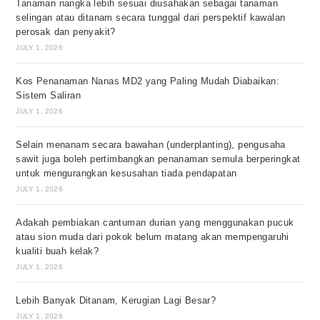
Tanaman nangka lebih sesuai diusahakan sebagai tanaman
selingan atau ditanam secara tunggal dari perspektif kawalan
perosak dan penyakit?
JULY 1, 2026
Kos Penanaman Nanas MD2 yang Paling Mudah Diabaikan:
Sistem Saliran
JULY 1, 2026
Selain menanam secara bawahan (underplanting), pengusaha
sawit juga boleh pertimbangkan penanaman semula berperingkat
untuk mengurangkan kesusahan tiada pendapatan
JULY 1, 2026
Adakah pembiakan cantuman durian yang menggunakan pucuk
atau sion muda dari pokok belum matang akan mempengaruhi
kualiti buah kelak?
JULY 1, 2026
Lebih Banyak Ditanam, Kerugian Lagi Besar?
JULY 1, 2026