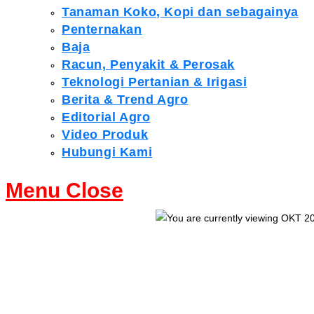
Tanaman Koko, Kopi dan sebagainya
Penternakan
Baja
Racun, Penyakit & Perosak
Teknologi Pertanian & Irigasi
Berita & Trend Agro
Editorial Agro
Video Produk
Hubungi Kami
Menu
Close