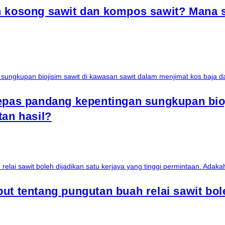
n kosong sawit dan kompos sawit? Mana s
epas pandang kepentingan sungkupan bio
tan hasil?
t tentang pungutan buah relai sawit bole