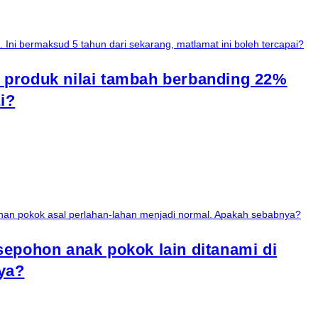
 produk nilai tambah berbanding 22%
i?
sepohon anak pokok lain ditanami di
ya?