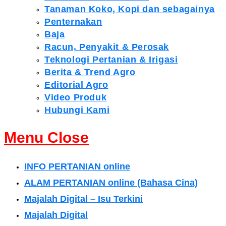
Tanaman Koko, Kopi dan sebagainya
Penternakan
Baja
Racun, Penyakit & Perosak
Teknologi Pertanian & Irigasi
Berita & Trend Agro
Editorial Agro
Video Produk
Hubungi Kami
Menu
Close
INFO PERTANIAN online
ALAM PERTANIAN online (Bahasa Cina)
Majalah Digital – Isu Terkini
Majalah Digital