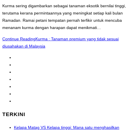
Kurma sering digambarkan sebagai tanaman eksotik bernilai tinggi,
terutama kerana permintaannya yang meningkat setiap kali bulan
Ramadan. Ramai petani tempatan pernah terfikir untuk mencuba
menanam kurma dengan harapan dapat menikmati…
Continue Reading
Kurma : Tanaman premium yang tidak sesuai
diusahakan di Malaysia
1
2
3
4
…
60
Go to the next page
TERKINI
Kelapa Matag VS Kelapa tinggi: Mana satu menghasilkan