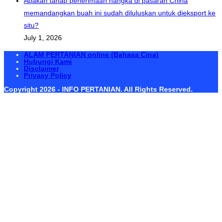
Apakah tahap penerimaan nangka di pasaran China
memandangkan buah ini sudah diluluskan untuk dieksport ke
situ?
July 1, 2026
ALAM PERTANIAN online (Bahasa Cina)
Hubungi Kami
Disclaimer
Privacy Policy
Copyright 2026 - INFO PERTANIAN. All Rights Reserved.