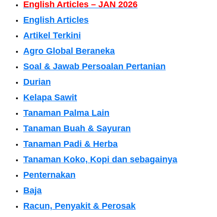
English Articles – JAN 2026
English Articles
Artikel Terkini
Agro Global Beraneka
Soal & Jawab Persoalan Pertanian
Durian
Kelapa Sawit
Tanaman Palma Lain
Tanaman Buah & Sayuran
Tanaman Padi & Herba
Tanaman Koko, Kopi dan sebagainya
Penternakan
Baja
Racun, Penyakit & Perosak