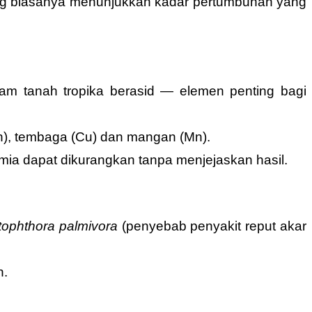
ang biasanya menunjukkan kadar pertumbuhan yang
lam tanah tropika berasid — elemen penting bagi
Zn), tembaga (Cu) dan mangan (Mn).
ia dapat dikurangkan tanpa menjejaskan hasil.
tophthora palmivora
(penyebab penyakit reput akar
n.