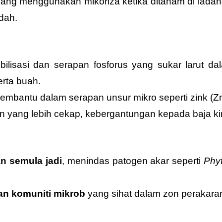
ang menggunakan mikoriza ketika ditanam di lad
dah.
isasi dan serapan fosforus yang sukar larut da
rta buah.
 membantu dalam serapan unsur mikro seperti zink (
yang lebih cekap, kebergantungan kepada baja kim
n semula jadi
, menindas patogen akar seperti
Phy
n komuniti mikrob
yang sihat dalam zon perakara