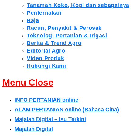
Tanaman Koko, Kopi dan sebagainya
Penternakan
Baja
Racun, Penyakit & Perosak
Teknologi Pertanian & Irigasi
Berita & Trend Agro
Editorial Agro
Video Produk
Hubungi Kami
Menu
Close
INFO PERTANIAN online
ALAM PERTANIAN online (Bahasa Cina)
Majalah Digital – Isu Terkini
Majalah Digital