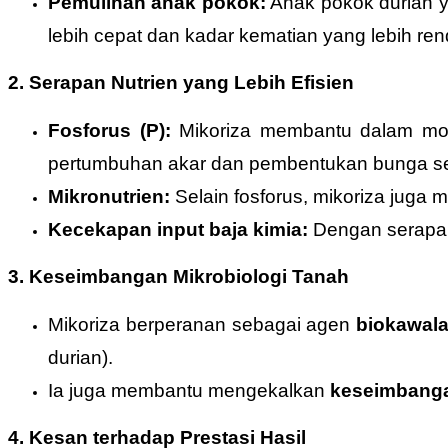
Pemulihan anak pokok:
Anak pokok durian y
lebih cepat dan kadar kematian yang lebih ren
2. Serapan Nutrien yang Lebih Efisien
Fosforus (P):
Mikoriza membantu dalam mobil
pertumbuhan akar dan pembentukan bunga se
Mikronutrien:
Selain fosforus, mikoriza juga
Kecekapan input baja kimia:
Dengan serapan 
3. Keseimbangan Mikrobiologi Tanah
Mikoriza berperanan sebagai agen
biokawala
durian).
Ia juga membantu mengekalkan
keseimbanga
4. Kesan terhadap Prestasi Hasil