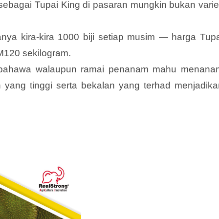
ebagai Tupai King di pasaran mungkin bukan variet
ya kira-kira 1000 biji setiap musim — harga Tupa
M120 sekilogram.
an bahawa walaupun ramai penanam mahu menana
 yang tinggi serta bekalan yang terhad menjadika