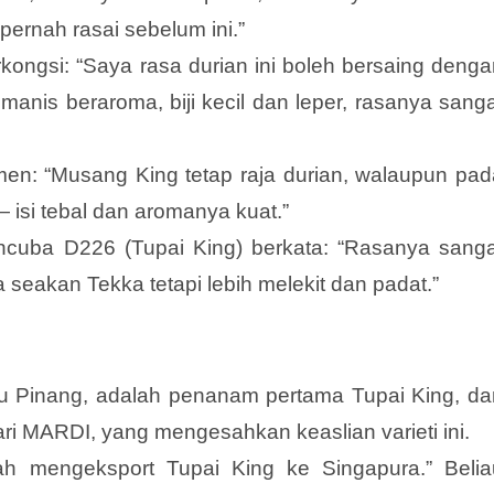
ernah rasai sebelum ini.”
ongsi: “Saya rasa durian ini boleh bersaing denga
 manis beraroma, biji kecil dan leper, rasanya sang
n: “Musang King tetap raja durian, walaupun pad
— isi tebal dan aromanya kuat.”
uba D226 (Tupai King) berkata: “Rasanya sanga
 seakan Tekka tetapi lebih melekit dan padat.”
u Pinang, adalah penanam pertama Tupai King, da
dari MARDI, yang mengesahkan keaslian varieti ini.
 mengeksport Tupai King ke Singapura.” Belia