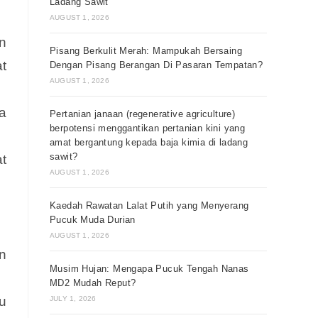
Ladang Sawit
AUGUST 1, 2026
n
Pisang Berkulit Merah: Mampukah Bersaing
at
Dengan Pisang Berangan Di Pasaran Tempatan?
AUGUST 1, 2026
a
Pertanian janaan (regenerative agriculture)
berpotensi menggantikan pertanian kini yang
amat bergantung kepada baja kimia di ladang
sawit?
t
AUGUST 1, 2026
Kaedah Rawatan Lalat Putih yang Menyerang
Pucuk Muda Durian
AUGUST 1, 2026
n
Musim Hujan: Mengapa Pucuk Tengah Nanas
MD2 Mudah Reput?
u
JULY 1, 2026