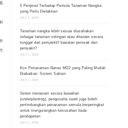
i
5 Penjerat Terhadap Pemula Tanaman Nangka
yang Perlu Dielakkan
JULY 1, 2026
i
Tanaman nangka lebih sesuai diusahakan
sebagai tanaman selingan atau ditanam secara
m
tunggal dari perspektif kawalan perosak dan
penyakit?
n
JULY 1, 2026
Kos Penanaman Nanas MD2 yang Paling Mudah
Diabaikan: Sistem Saliran
JULY 1, 2026
Selain menanam secara bawahan
(underplanting), pengusaha sawit juga boleh
pertimbangkan penanaman semula berperingkat
untuk mengurangkan kesusahan tiada
pendapatan
JULY 1, 2026