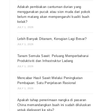
Adakah pembiakan cantuman durian yang
menggunakan pucuk atau sion muda dari pokok
belum matang akan mempengaruhi kualiti buah
kelak?
JULY 1, 2026
Lebih Banyak Ditanam, Kerugian Lagi Besar?
JULY 1, 2026
Tanam Semula Sawit: Peluang Memperbaharui
Produktiviti dan Infrastruktur Ladang
JULY 1, 2026
Mencabar Hasil Sawit Melalui Peningkatan
Pembajaan: Satu Penjelasan Rasional
JULY 1, 2026
Apakah tahap penerimaan nangka di pasaran
China memandangkan buah ini sudah diluluskan
untuk dieksport ke situ?