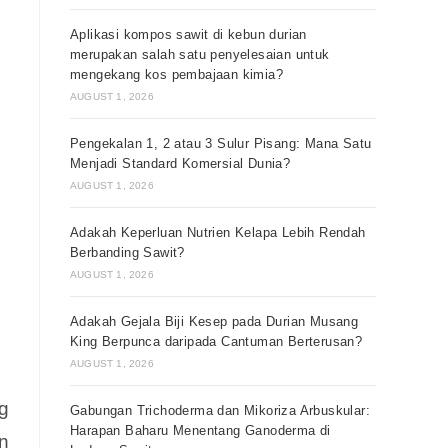
Aplikasi kompos sawit di kebun durian
merupakan salah satu penyelesaian untuk
mengekang kos pembajaan kimia?
AUGUST 1, 2026
Pengekalan 1, 2 atau 3 Sulur Pisang: Mana Satu
Menjadi Standard Komersial Dunia?
AUGUST 1, 2026
Adakah Keperluan Nutrien Kelapa Lebih Rendah
Berbanding Sawit?
AUGUST 1, 2026
Adakah Gejala Biji Kesep pada Durian Musang
King Berpunca daripada Cantuman Berterusan?
AUGUST 1, 2026
g
Gabungan Trichoderma dan Mikoriza Arbuskular:
Harapan Baharu Menentang Ganoderma di
n