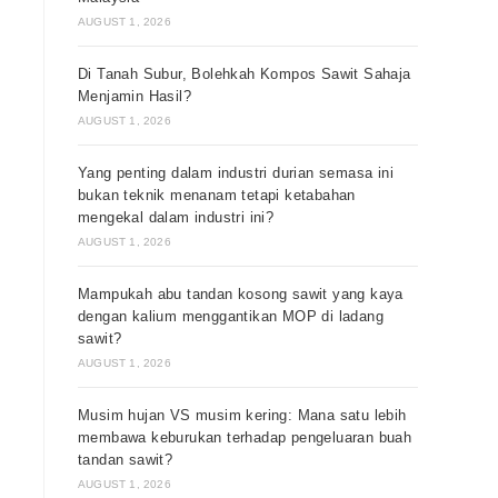
AUGUST 1, 2026
Di Tanah Subur, Bolehkah Kompos Sawit Sahaja
Menjamin Hasil?
AUGUST 1, 2026
Yang penting dalam industri durian semasa ini
bukan teknik menanam tetapi ketabahan
mengekal dalam industri ini?
AUGUST 1, 2026
Mampukah abu tandan kosong sawit yang kaya
dengan kalium menggantikan MOP di ladang
sawit?
AUGUST 1, 2026
Musim hujan VS musim kering: Mana satu lebih
membawa keburukan terhadap pengeluaran buah
tandan sawit?
AUGUST 1, 2026