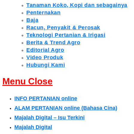
Tanaman Koko, Kopi dan sebagainya
Penternakan
Baja
Racun, Penyakit & Perosak
Teknologi Pertanian & Irigasi
Berita & Trend Agro
Editorial Agro
Video Produk
Hubungi Kami
Menu
Close
INFO PERTANIAN online
ALAM PERTANIAN online (Bahasa Cina)
Majalah Digital – Isu Terkini
Majalah Digital