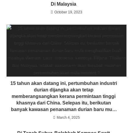
Di Malaysia
October 19, 2023
15 tahun akan datang ini, pertumbuhan industri
durian dijangka akan tetap
memberangsangkan kerana permintaan tinggi
khasnya dari China. Selepas itu, berikutan
banyak kawasan penanaman durian baru mula
menghasilkan buah, misalnya Vietnam, Laos,
March 4, 2025
Indonesia, kemboja, Filipina, Thailand dan
Malaysia, adakah suasana ini akan berubah