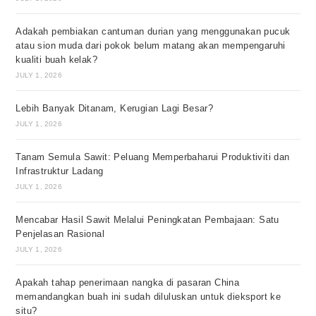
Adakah pembiakan cantuman durian yang menggunakan pucuk
atau sion muda dari pokok belum matang akan mempengaruhi
kualiti buah kelak?
JULY 1, 2026
Lebih Banyak Ditanam, Kerugian Lagi Besar?
JULY 1, 2026
Tanam Semula Sawit: Peluang Memperbaharui Produktiviti dan
Infrastruktur Ladang
JULY 1, 2026
Mencabar Hasil Sawit Melalui Peningkatan Pembajaan: Satu
Penjelasan Rasional
JULY 1, 2026
Apakah tahap penerimaan nangka di pasaran China
memandangkan buah ini sudah diluluskan untuk dieksport ke
situ?