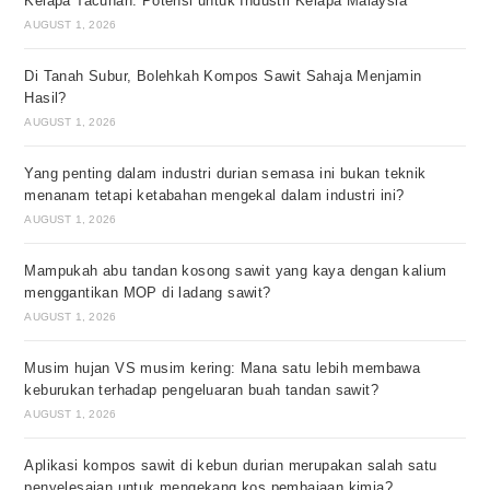
Kelapa Tacunan: Potensi untuk Industri Kelapa Malaysia
AUGUST 1, 2026
Di Tanah Subur, Bolehkah Kompos Sawit Sahaja Menjamin
Hasil?
AUGUST 1, 2026
Yang penting dalam industri durian semasa ini bukan teknik
menanam tetapi ketabahan mengekal dalam industri ini?
AUGUST 1, 2026
Mampukah abu tandan kosong sawit yang kaya dengan kalium
menggantikan MOP di ladang sawit?
AUGUST 1, 2026
Musim hujan VS musim kering: Mana satu lebih membawa
keburukan terhadap pengeluaran buah tandan sawit?
AUGUST 1, 2026
Aplikasi kompos sawit di kebun durian merupakan salah satu
penyelesaian untuk mengekang kos pembajaan kimia?