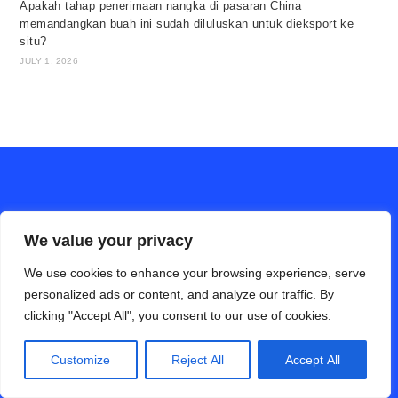
Apakah tahap penerimaan nangka di pasaran China
memandangkan buah ini sudah diluluskan untuk dieksport ke
situ?
JULY 1, 2026
We value your privacy
We use cookies to enhance your browsing experience, serve
personalized ads or content, and analyze our traffic. By
clicking "Accept All", you consent to our use of cookies.
ALAM PERTANIAN online (Bahasa Cina)
Hubungi Kami
Disclaimer
Privacy Policy
Customize
Reject All
Accept All
Copyright 2026 - INFO PERTANIAN. All Rights Reserved.