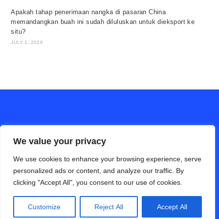
Apakah tahap penerimaan nangka di pasaran China
memandangkan buah ini sudah diluluskan untuk dieksport ke
situ?
JULY 1, 2026
We value your privacy
We use cookies to enhance your browsing experience, serve
personalized ads or content, and analyze our traffic. By
clicking "Accept All", you consent to our use of cookies.
ALAM PERTANIAN online (Bahasa Cina)
Hubungi Kami
Disclaimer
Privacy Policy
Customize
Reject All
Accept All
Copyright 2026 - INFO PERTANIAN. All Rights Reserved.