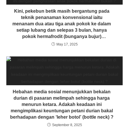
Kini, pekebun betik masih bergantung pada
teknik penanaman konvensional iaitu
menanam dua atau tiga anak pokok ke dalam
setiap lubang dan selepas 3 bulan, hanya
pokok hermafrodit (bunganya bujur)
dikekalkan. Kononnya pembiakan kultur tisu
May 17, 2025
sudah berjaya menyelesaikan masalah ini
dengan penghasilan anak pokok hermafrodit
bukan ?
Hebahan media sosial menunjukkan bekalan
durian di pasaran melimpah sehingga harga
menurun ketara. Adakah keadaan ini
mengimplikasi keuntungan petani durian bakal
berhadapan dengan ‘leher botol’ (bottle neck) ?
September 8, 2025