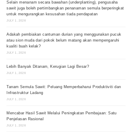
Selain menanam secara bawahan (underplanting), pengusaha
sawit juga boleh pertimbangkan penanaman semula berperingkat
untuk mengurangkan kesusahan tiada pendapatan
JULY 1, 2026
Adakah pembiakan cantuman durian yang menggunakan pucuk
atau sion muda dari pokok belum matang akan mempengaruhi
kualiti buah kelak?
JULY 1, 2026
Lebih Banyak Ditanam, Kerugian Lagi Besar?
JULY 1, 2026
Tanam Semula Sawit: Peluang Memperbaharui Produktiviti dan
Infrastruktur Ladang
JULY 1, 2026
Mencabar Hasil Sawit Melalui Peningkatan Pembajaan: Satu
Penjelasan Rasional
JULY 1, 2026