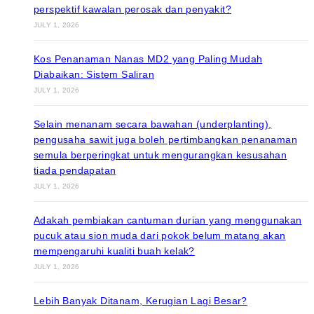
perspektif kawalan perosak dan penyakit?
JULY 1, 2026
Kos Penanaman Nanas MD2 yang Paling Mudah
Diabaikan: Sistem Saliran
JULY 1, 2026
Selain menanam secara bawahan (underplanting),
pengusaha sawit juga boleh pertimbangkan penanaman
semula berperingkat untuk mengurangkan kesusahan
tiada pendapatan
JULY 1, 2026
Adakah pembiakan cantuman durian yang menggunakan
pucuk atau sion muda dari pokok belum matang akan
mempengaruhi kualiti buah kelak?
JULY 1, 2026
Lebih Banyak Ditanam, Kerugian Lagi Besar?