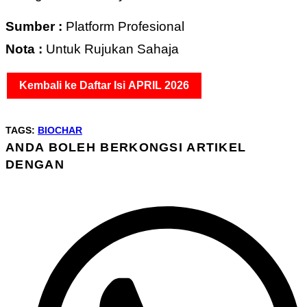
Sumber :
Platform Profesional
Nota :
Untuk Rujukan Sahaja
Kembali ke Daftar Isi APRIL 2026
TAGS
:
BIOCHAR
ANDA BOLEH BERKONGSI ARTIKEL
SHARE
DENGAN
THIS
Opens
CONTENT
in
a
new
window