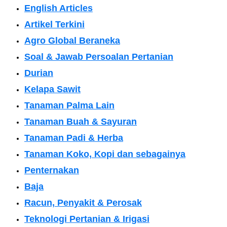
English Articles
Artikel Terkini
Agro Global Beraneka
Soal & Jawab Persoalan Pertanian
Durian
Kelapa Sawit
Tanaman Palma Lain
Tanaman Buah & Sayuran
Tanaman Padi & Herba
Tanaman Koko, Kopi dan sebagainya
Penternakan
Baja
Racun, Penyakit & Perosak
Teknologi Pertanian & Irigasi