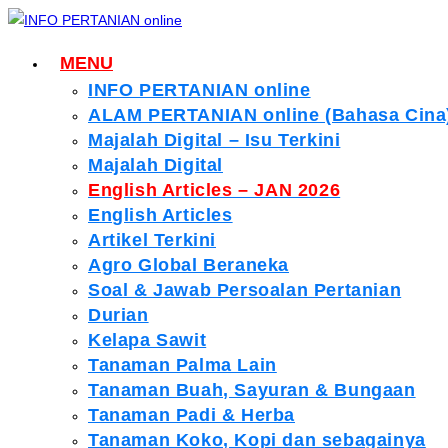
Skip
to
MENU
content
INFO PERTANIAN online
ALAM PERTANIAN online (Bahasa Cina
Majalah Digital – Isu Terkini
Majalah Digital
English Articles – JAN 2026
English Articles
Artikel Terkini
Agro Global Beraneka
Soal & Jawab Persoalan Pertanian
Durian
Kelapa Sawit
Tanaman Palma Lain
Tanaman Buah, Sayuran & Bungaan
Tanaman Padi & Herba
Tanaman Koko, Kopi dan sebagainya