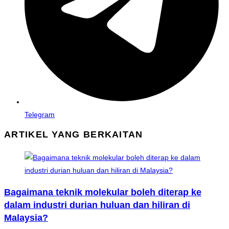
Telegram
ARTIKEL YANG BERKAITAN
Bagaimana teknik molekular boleh diterap ke
dalam industri durian huluan dan hiliran di
Malaysia?