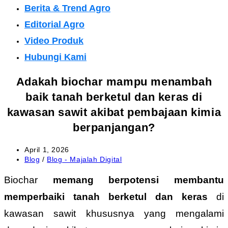
Berita & Trend Agro
Editorial Agro
Video Produk
Hubungi Kami
Adakah biochar mampu menambah
baik tanah berketul dan keras di
kawasan sawit akibat pembajaan kimia
berpanjangan?
Post
April 1, 2026
published:
Post
Blog
/
Blog - Majalah Digital
category:
Biochar
memang berpotensi membantu
memperbaiki tanah berketul dan keras
di
kawasan sawit khususnya yang mengalami