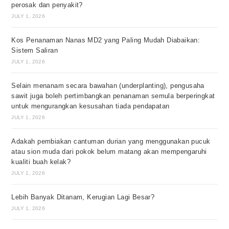
perosak dan penyakit?
JULY 1, 2026
Kos Penanaman Nanas MD2 yang Paling Mudah Diabaikan:
Sistem Saliran
JULY 1, 2026
Selain menanam secara bawahan (underplanting), pengusaha
sawit juga boleh pertimbangkan penanaman semula berperingkat
untuk mengurangkan kesusahan tiada pendapatan
JULY 1, 2026
Adakah pembiakan cantuman durian yang menggunakan pucuk
atau sion muda dari pokok belum matang akan mempengaruhi
kualiti buah kelak?
JULY 1, 2026
Lebih Banyak Ditanam, Kerugian Lagi Besar?
JULY 1, 2026