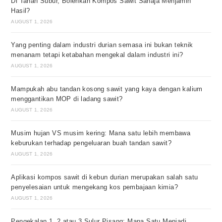
Di Tanah Subur, Bolehkah Kompos Sawit Sahaja Menjamin
Hasil?
AUGUST 1, 2026
Yang penting dalam industri durian semasa ini bukan teknik
menanam tetapi ketabahan mengekal dalam industri ini?
AUGUST 1, 2026
Mampukah abu tandan kosong sawit yang kaya dengan kalium
menggantikan MOP di ladang sawit?
AUGUST 1, 2026
Musim hujan VS musim kering: Mana satu lebih membawa
keburukan terhadap pengeluaran buah tandan sawit?
AUGUST 1, 2026
Aplikasi kompos sawit di kebun durian merupakan salah satu
penyelesaian untuk mengekang kos pembajaan kimia?
AUGUST 1, 2026
Pengekalan 1, 2 atau 3 Sulur Pisang: Mana Satu Menjadi