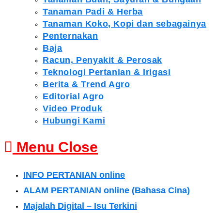
Tanaman Padi & Herba
Tanaman Koko, Kopi dan sebagainya
Penternakan
Baja
Racun, Penyakit & Perosak
Teknologi Pertanian & Irigasi
Berita & Trend Agro
Editorial Agro
Video Produk
Hubungi Kami
Menu
Close
INFO PERTANIAN online
ALAM PERTANIAN online (Bahasa Cina)
Majalah Digital – Isu Terkini