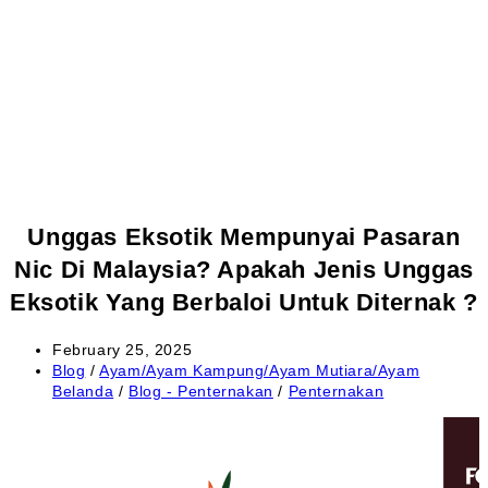
Unggas Eksotik Mempunyai Pasaran
Nic Di Malaysia? Apakah Jenis Unggas
Eksotik Yang Berbaloi Untuk Diternak ?
Post
February 25, 2025
published:
Post
Blog
/
Ayam/Ayam Kampung/Ayam Mutiara/Ayam
category:
Belanda
/
Blog - Penternakan
/
Penternakan