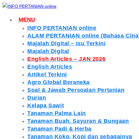
Skip
to
MENU
content
INFO PERTANIAN online
ALAM PERTANIAN online (Bahasa Cina
Majalah Digital – Isu Terkini
Majalah Digital
English Articles – JAN 2026
English Articles
Artikel Terkini
Agro Global Beraneka
Soal & Jawab Persoalan Pertanian
Durian
Kelapa Sawit
Tanaman Palma Lain
Tanaman Buah, Sayuran & Bungaan
Tanaman Padi & Herba
Tanaman Koko, Kopi dan sebagainya