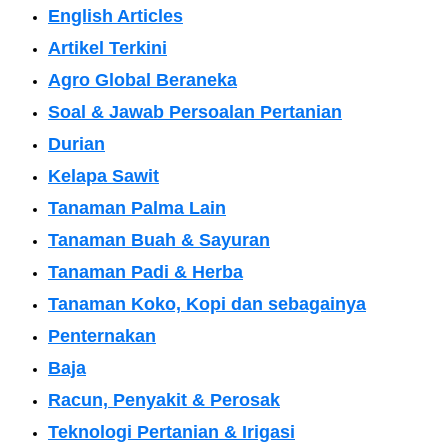
English Articles
Artikel Terkini
Agro Global Beraneka
Soal & Jawab Persoalan Pertanian
Durian
Kelapa Sawit
Tanaman Palma Lain
Tanaman Buah & Sayuran
Tanaman Padi & Herba
Tanaman Koko, Kopi dan sebagainya
Penternakan
Baja
Racun, Penyakit & Perosak
Teknologi Pertanian & Irigasi