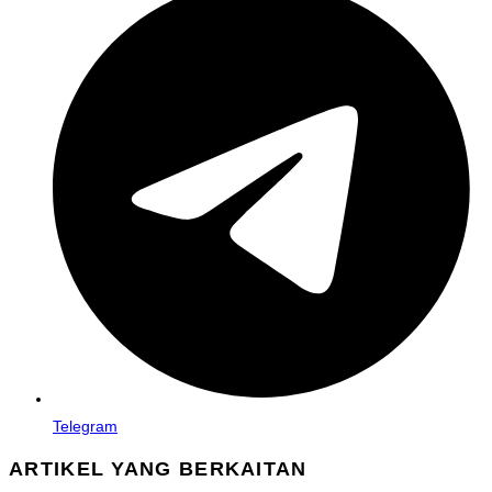
in
a
new
window
Telegram
ARTIKEL YANG BERKAITAN