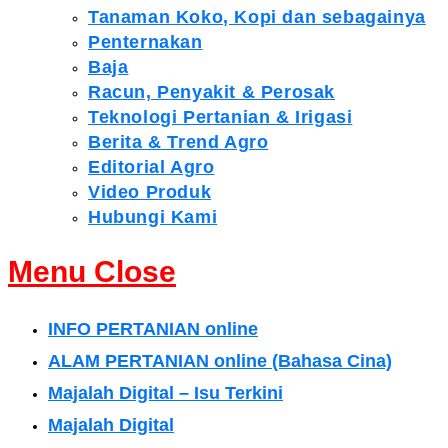
Tanaman Koko, Kopi dan sebagainya
Penternakan
Baja
Racun, Penyakit & Perosak
Teknologi Pertanian & Irigasi
Berita & Trend Agro
Editorial Agro
Video Produk
Hubungi Kami
Menu
Close
INFO PERTANIAN online
ALAM PERTANIAN online (Bahasa Cina)
Majalah Digital – Isu Terkini
Majalah Digital