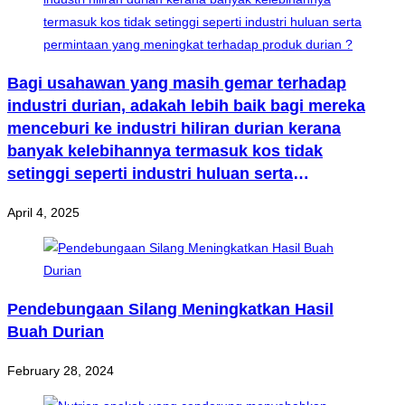
Bagi usahawan yang masih gemar terhadap
industri durian, adakah lebih baik bagi mereka
menceburi ke industri hiliran durian kerana
banyak kelebihannya termasuk kos tidak
setinggi seperti industri huluan serta
permintaan yang meningkat terhadap produk
April 4, 2025
durian ?
Pendebungaan Silang Meningkatkan Hasil
Buah Durian
February 28, 2024