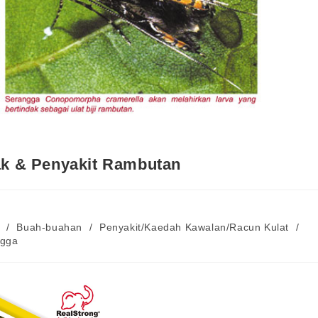
k & Penyakit Rambutan
/
Buah-buahan
/
Penyakit/Kaedah Kawalan/Racun Kulat
/
ngga