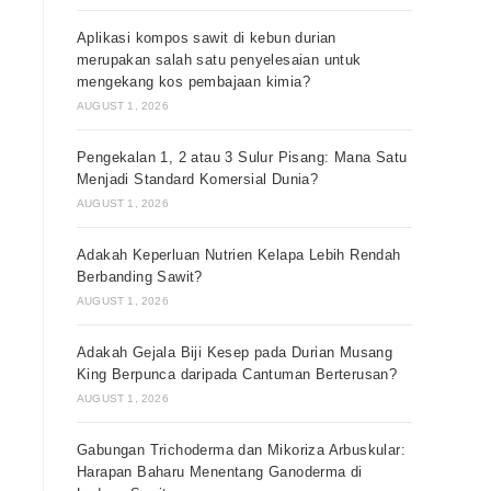
Aplikasi kompos sawit di kebun durian
merupakan salah satu penyelesaian untuk
mengekang kos pembajaan kimia?
AUGUST 1, 2026
Pengekalan 1, 2 atau 3 Sulur Pisang: Mana Satu
Menjadi Standard Komersial Dunia?
AUGUST 1, 2026
Adakah Keperluan Nutrien Kelapa Lebih Rendah
Berbanding Sawit?
AUGUST 1, 2026
Adakah Gejala Biji Kesep pada Durian Musang
King Berpunca daripada Cantuman Berterusan?
AUGUST 1, 2026
Gabungan Trichoderma dan Mikoriza Arbuskular:
Harapan Baharu Menentang Ganoderma di