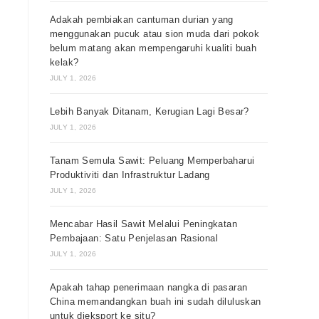
Adakah pembiakan cantuman durian yang
menggunakan pucuk atau sion muda dari pokok
belum matang akan mempengaruhi kualiti buah
kelak?
JULY 1, 2026
Lebih Banyak Ditanam, Kerugian Lagi Besar?
JULY 1, 2026
Tanam Semula Sawit: Peluang Memperbaharui
Produktiviti dan Infrastruktur Ladang
JULY 1, 2026
Mencabar Hasil Sawit Melalui Peningkatan
Pembajaan: Satu Penjelasan Rasional
JULY 1, 2026
Apakah tahap penerimaan nangka di pasaran
China memandangkan buah ini sudah diluluskan
untuk dieksport ke situ?