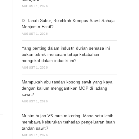
AUGUST 1, 2026
Di Tanah Subur, Bolehkah Kompos Sawit Sahaja
Menjamin Hasil?
AUGUST 1, 2026
Yang penting dalam industri durian semasa ini
bukan teknik menanam tetapi ketabahan
mengekal dalam industri ini?
AUGUST 1, 2026
Mampukah abu tandan kosong sawit yang kaya
dengan kalium menggantikan MOP di ladang
sawit?
AUGUST 1, 2026
Musim hujan VS musim kering: Mana satu lebih
membawa keburukan terhadap pengeluaran buah
tandan sawit?
AUGUST 1, 2026