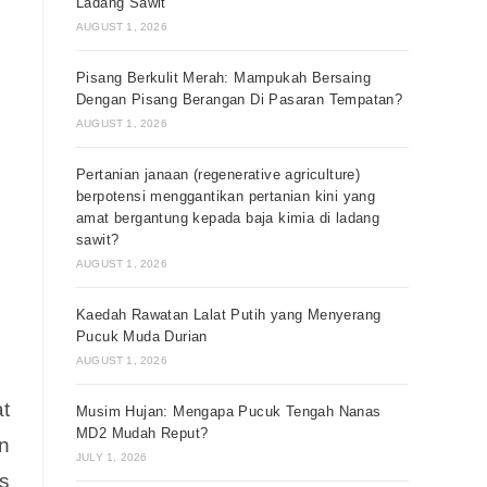
Ladang Sawit
AUGUST 1, 2026
Pisang Berkulit Merah: Mampukah Bersaing
Dengan Pisang Berangan Di Pasaran Tempatan?
AUGUST 1, 2026
Pertanian janaan (regenerative agriculture)
berpotensi menggantikan pertanian kini yang
amat bergantung kepada baja kimia di ladang
sawit?
AUGUST 1, 2026
Kaedah Rawatan Lalat Putih yang Menyerang
Pucuk Muda Durian
AUGUST 1, 2026
t
Musim Hujan: Mengapa Pucuk Tengah Nanas
MD2 Mudah Reput?
n
JULY 1, 2026
s