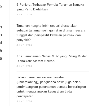
5 Penjerat Terhadap Pemula Tanaman Nangka
%
yang Perlu Dielakkan
JULY 1, 2026
Tanaman nangka lebih sesuai diusahakan
n
sebagai tanaman selingan atau ditanam secara
a
tunggal dari perspektif kawalan perosak dan
penyakit?
t
JULY 1, 2026
a
Kos Penanaman Nanas MD2 yang Paling Mudah
a
Diabaikan: Sistem Saliran
JULY 1, 2026
Selain menanam secara bawahan
(underplanting), pengusaha sawit juga boleh
pertimbangkan penanaman semula berperingkat
untuk mengurangkan kesusahan tiada
pendapatan
JULY 1, 2026