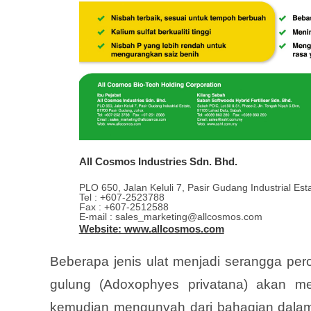
All Cosmos Industries Sdn. Bhd.
PLO 650, Jalan Keluli 7, Pasir Gudang Industrial Es
Tel : +607-2523788
Fax : +607-2512588
E-mail : sales_marketing@allcosmos.com
Website: www.allcosmos.com
Beberapa jenis ulat menjadi serangga per
gulung (Adoxophyes privatana) akan 
kemudian mengunyah dari bahagian dalam.