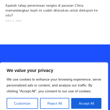
Apakah tahap penerimaan nangka di pasaran China
memandangkan buah ini sudah diluluskan untuk dieksport ke
situ?
JULY 1, 2026
We value your privacy
We use cookies to enhance your browsing experience, serve
personalized ads or content, and analyze our traffic. By
clicking "Accept All", you consent to our use of cookies.
ALAM PERTANIAN online (Bahasa Cina)
Hubungi Kami
Disclaimer
Privacy Policy
Customize
Reject All
Accept All
Copyright 2026 - INFO PERTANIAN. All Rights Reserved.