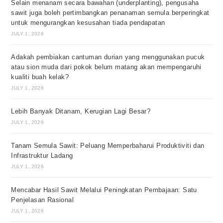
Selain menanam secara bawahan (underplanting), pengusaha
sawit juga boleh pertimbangkan penanaman semula berperingkat
untuk mengurangkan kesusahan tiada pendapatan
JULY 1, 2026
Adakah pembiakan cantuman durian yang menggunakan pucuk
atau sion muda dari pokok belum matang akan mempengaruhi
kualiti buah kelak?
JULY 1, 2026
Lebih Banyak Ditanam, Kerugian Lagi Besar?
JULY 1, 2026
Tanam Semula Sawit: Peluang Memperbaharui Produktiviti dan
Infrastruktur Ladang
JULY 1, 2026
Mencabar Hasil Sawit Melalui Peningkatan Pembajaan: Satu
Penjelasan Rasional
JULY 1, 2026