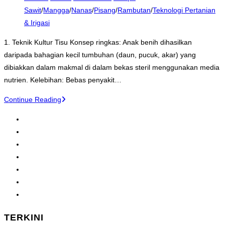
Sawit
/
Mangga
/
Nanas
/
Pisang
/
Rambutan
/
Teknologi Pertanian
& Irigasi
1. Teknik Kultur Tisu Konsep ringkas: Anak benih dihasilkan
daripada bahagian kecil tumbuhan (daun, pucuk, akar) yang
dibiakkan dalam makmal di dalam bekas steril menggunakan media
nutrien. Kelebihan: Bebas penyakit…
Continue Reading
1
2
3
4
…
15
TERKINI