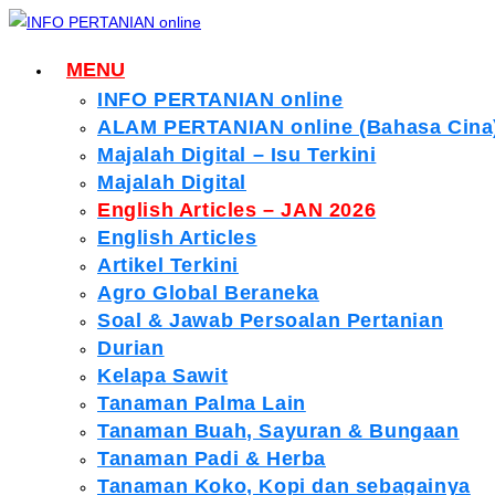
Skip
to
MENU
content
INFO PERTANIAN online
ALAM PERTANIAN online (Bahasa Cina
Majalah Digital – Isu Terkini
Majalah Digital
English Articles – JAN 2026
English Articles
Artikel Terkini
Agro Global Beraneka
Soal & Jawab Persoalan Pertanian
Durian
Kelapa Sawit
Tanaman Palma Lain
Tanaman Buah, Sayuran & Bungaan
Tanaman Padi & Herba
Tanaman Koko, Kopi dan sebagainya