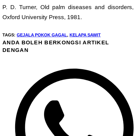
P. D. Turner, Old palm diseases and disorders,
Oxford University Press, 1981.
TAGS
:
GEJALA POKOK GAGAL
,
KELAPA SAWIT
ANDA BOLEH BERKONGSI ARTIKEL
SHARE
DENGAN
THIS
Opens
CONTENT
in
a
new
window