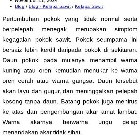
November 21, 2024
published:
Post
Blog
/
Blog - Kelapa Sawit
/
Kelapa Sawit
category:
Pertumbuhan pokok yang tidak normal serta
berpelepah menegak merupakan simptom
kegagalan pokok sawit. Pokok seumpama ini
bersaiz lebih kerdil daripada pokok di sekitaran.
Daun pokok pada mulanya menampil warna
kuning atau oren kemudian menukar ke warna
oren cerah atau warna gangsa. Daun tersebut
akan layu dan gugur, dan meninggalkan pelepah
kosong tanpa daun. Batang pokok juga menirus
ke atas dan pengembangan akar amat lambat.
Warna akarnya berwarna ungu gelap
menandakan akar tidak sihat.