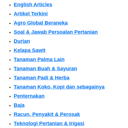
English Articles
Artikel Terkini
Agro Global Beraneka
Soal & Jawab Persoalan Pertanian
Durian
Kelapa Sawit
Tanaman Palma Lain
Tanaman Buah & Sayuran
Tanaman Padi & Herba
Tanaman Koko, Kopi dan sebagainya
Penternakan
Baja
Racun, Penyakit & Perosak
Teknologi Pertanian & Irigasi