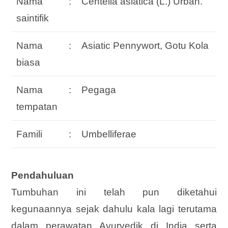
Nama
:
Centella asiatica (L.) Urban.
saintifik
Nama
:
Asiatic Pennywort, Gotu Kola
biasa
Nama
:
Pegaga
tempatan
Famili
:
Umbelliferae
Pendahuluan
Tumbuhan ini telah pun diketahui
kegunaannya sejak dahulu kala lagi terutama
dalam perawatan Ayurvedik di India serta