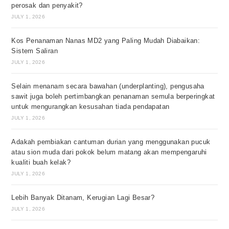
perosak dan penyakit?
JULY 1, 2026
Kos Penanaman Nanas MD2 yang Paling Mudah Diabaikan:
Sistem Saliran
JULY 1, 2026
Selain menanam secara bawahan (underplanting), pengusaha
sawit juga boleh pertimbangkan penanaman semula berperingkat
untuk mengurangkan kesusahan tiada pendapatan
JULY 1, 2026
Adakah pembiakan cantuman durian yang menggunakan pucuk
atau sion muda dari pokok belum matang akan mempengaruhi
kualiti buah kelak?
JULY 1, 2026
Lebih Banyak Ditanam, Kerugian Lagi Besar?
JULY 1, 2026