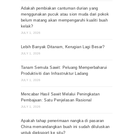
Adakah pembiakan cantuman durian yang
menggunakan pucuk atau sion muda dari pokok
belum matang akan mempengaruhi kualiti buah
kelak?
JULY 1, 2026
Lebih Banyak Ditanam, Kerugian Lagi Besar?
JULY 1, 2026
Tanam Semula Sawit: Peluang Memperbaharui
Produktiviti dan Infrastruktur Ladang
JULY 1, 2026
Mencabar Hasil Sawit Melalui Peningkatan
Pembajaan: Satu Penjelasan Rasional
JULY 1, 2026
Apakah tahap penerimaan nangka di pasaran
China memandangkan buah ini sudah diluluskan
untuk dieksport ke situ?