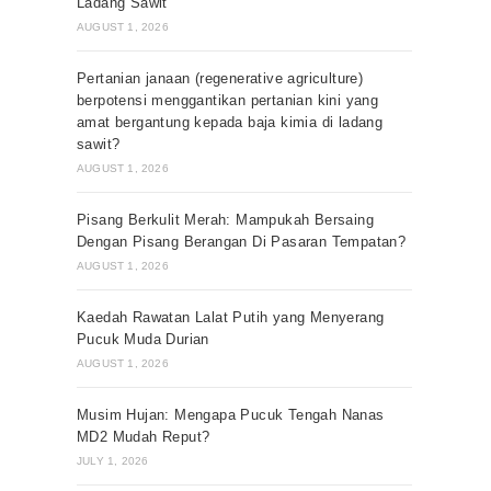
Ladang Sawit
AUGUST 1, 2026
Pertanian janaan (regenerative agriculture)
berpotensi menggantikan pertanian kini yang
amat bergantung kepada baja kimia di ladang
sawit?
AUGUST 1, 2026
Pisang Berkulit Merah: Mampukah Bersaing
Dengan Pisang Berangan Di Pasaran Tempatan?
AUGUST 1, 2026
Kaedah Rawatan Lalat Putih yang Menyerang
Pucuk Muda Durian
AUGUST 1, 2026
Musim Hujan: Mengapa Pucuk Tengah Nanas
MD2 Mudah Reput?
JULY 1, 2026