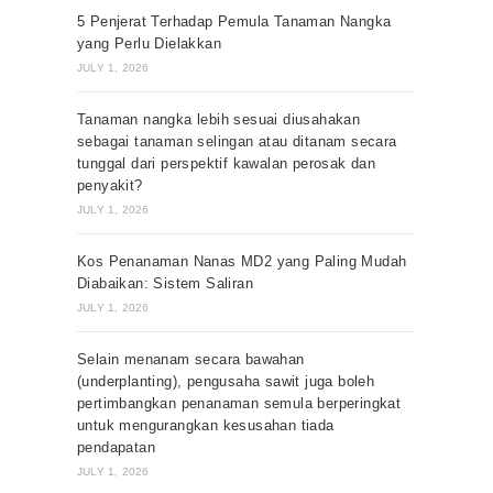
5 Penjerat Terhadap Pemula Tanaman Nangka
yang Perlu Dielakkan
JULY 1, 2026
Tanaman nangka lebih sesuai diusahakan
sebagai tanaman selingan atau ditanam secara
tunggal dari perspektif kawalan perosak dan
penyakit?
JULY 1, 2026
Kos Penanaman Nanas MD2 yang Paling Mudah
Diabaikan: Sistem Saliran
JULY 1, 2026
Selain menanam secara bawahan
(underplanting), pengusaha sawit juga boleh
pertimbangkan penanaman semula berperingkat
untuk mengurangkan kesusahan tiada
pendapatan
JULY 1, 2026