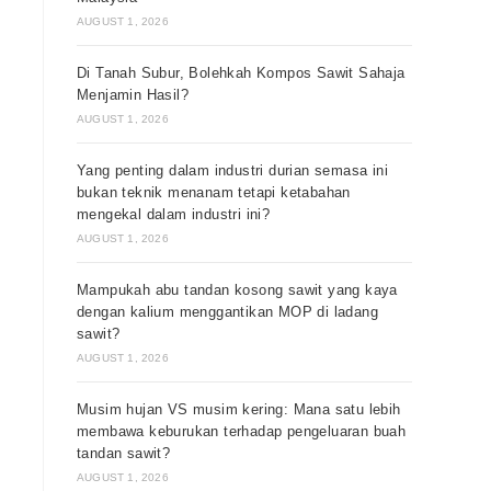
AUGUST 1, 2026
Di Tanah Subur, Bolehkah Kompos Sawit Sahaja
Menjamin Hasil?
AUGUST 1, 2026
Yang penting dalam industri durian semasa ini
bukan teknik menanam tetapi ketabahan
mengekal dalam industri ini?
AUGUST 1, 2026
Mampukah abu tandan kosong sawit yang kaya
dengan kalium menggantikan MOP di ladang
sawit?
AUGUST 1, 2026
Musim hujan VS musim kering: Mana satu lebih
membawa keburukan terhadap pengeluaran buah
tandan sawit?
AUGUST 1, 2026