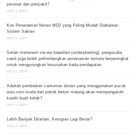
perosak dan penyakit?
JULY 1, 2026
Kos Penanaman Nanas MD2 yang Paling Mudah Diabaikan:
Sistem Saliran
JULY 1, 2026
Selain menanam secara bawahan (underplanting), pengusaha
sawit juga boleh pertimbangkan penanaman semula berperingkat
untuk mengurangkan kesusahan tiada pendapatan
JULY 1, 2026
Adakah pembiakan cantuman durian yang menggunakan pucuk
atau sion muda dari pokok belum matang akan mempengaruhi
kualiti buah kelak?
JULY 1, 2026
Lebih Banyak Ditanam, Kerugian Lagi Besar?
JULY 1, 2026