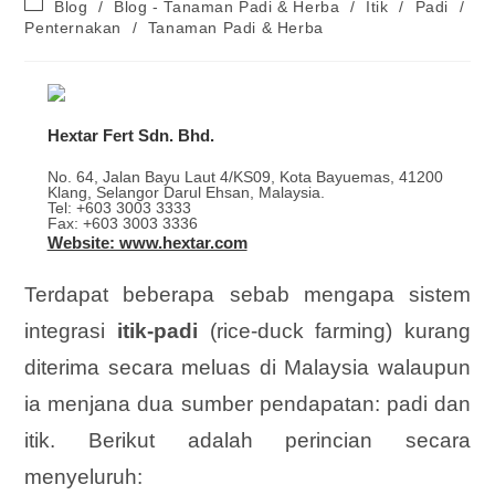
Blog
/
Blog - Tanaman Padi & Herba
/
Itik
/
Padi
/
Penternakan
/
Tanaman Padi & Herba
Hextar Fert Sdn. Bhd.
No. 64, Jalan Bayu Laut 4/KS09, Kota Bayuemas, 41200
Klang, Selangor Darul Ehsan, Malaysia.
Tel: +603 3003 3333
Fax: +603 3003 3336
Website: www.hextar.com
Terdapat beberapa sebab mengapa sistem
integrasi
itik-padi
(rice-duck farming) kurang
diterima secara meluas di Malaysia walaupun
ia menjana dua sumber pendapatan: padi dan
itik. Berikut adalah perincian secara
menyeluruh: