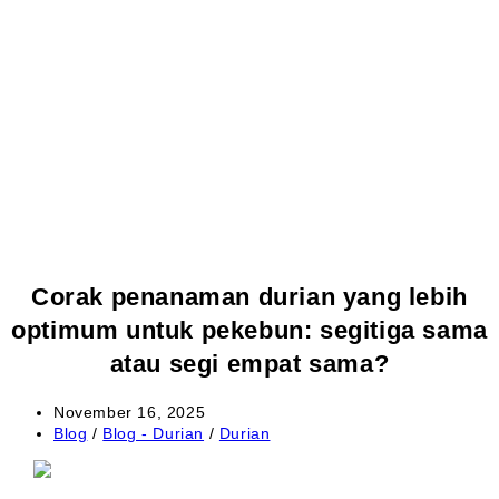
Corak penanaman durian yang lebih
optimum untuk pekebun: segitiga sama
atau segi empat sama?
Post
November 16, 2025
published:
Post
Blog
/
Blog - Durian
/
Durian
category: