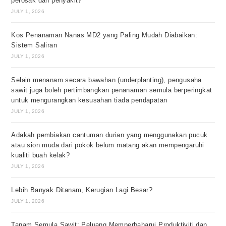
perosak dan penyakit?
JULY 1, 2026
Kos Penanaman Nanas MD2 yang Paling Mudah Diabaikan:
Sistem Saliran
JULY 1, 2026
Selain menanam secara bawahan (underplanting), pengusaha
sawit juga boleh pertimbangkan penanaman semula berperingkat
untuk mengurangkan kesusahan tiada pendapatan
JULY 1, 2026
Adakah pembiakan cantuman durian yang menggunakan pucuk
atau sion muda dari pokok belum matang akan mempengaruhi
kualiti buah kelak?
JULY 1, 2026
Lebih Banyak Ditanam, Kerugian Lagi Besar?
JULY 1, 2026
Tanam Semula Sawit: Peluang Memperbaharui Produktiviti dan