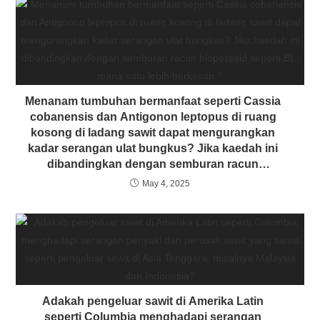
Menanam tumbuhan bermanfaat seperti Cassia
cobanensis dan Antigonon leptopus di ruang
kosong di ladang sawit dapat mengurangkan
kadar serangan ulat bungkus? Jika kaedah ini
dibandingkan dengan semburan racun
biopestisid seperti Bt., mana satu lebih
May 4, 2025
berkesan ?
Adakah pengeluar sawit di Amerika Latin
seperti Columbia menghadapi serangan