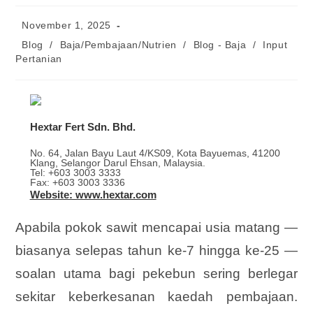
Post
November 1, 2025
published:
Post
Blog
/
Baja/Pembajaan/Nutrien
/
Blog - Baja
/
Input
category:
Pertanian
Hextar Fert Sdn. Bhd.
No. 64, Jalan Bayu Laut 4/KS09, Kota Bayuemas, 41200
Klang, Selangor Darul Ehsan, Malaysia.
Tel: +603 3003 3333
Fax: +603 3003 3336
Website: www.hextar.com
Apabila pokok sawit mencapai usia matang —
biasanya selepas tahun ke-7 hingga ke-25 —
soalan utama bagi pekebun sering berlegar
sekitar keberkesanan kaedah pembajaan.