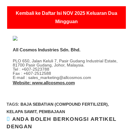
Kembali ke Daftar Isi NOV 2025 Keluaran Dua
Mingguan
All Cosmos Industries Sdn. Bhd.
PLO 650, Jalan Keluli 7, Pasir Gudang Industrial Estate,
81700 Pasir Gudang, Johor, Malaysia.
Tel : +607-2523788
Fax : +607-2512588
E-mail : sales_marketing@allcosmos.com
Website: www.allcosmos.com
TAGS
:
BAJA SEBATIAN (COMPOUND FERTILIZER)
,
KELAPA SAWIT
,
PEMBAJAAN
ANDA BOLEH BERKONGSI ARTIKEL
SHARE
DENGAN
THIS