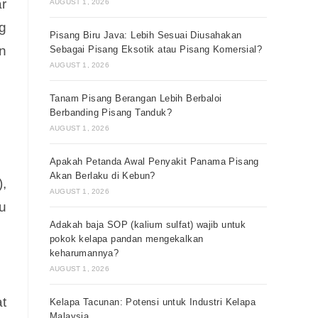
r
AUGUST 1, 2026
ng
Pisang Biru Java: Lebih Sesuai Diusahakan
an
Sebagai Pisang Eksotik atau Pisang Komersial?
AUGUST 1, 2026
Tanam Pisang Berangan Lebih Berbaloi
Berbanding Pisang Tanduk?
AUGUST 1, 2026
Apakah Petanda Awal Penyakit Panama Pisang
Akan Berlaku di Kebun?
,
AUGUST 1, 2026
u
Adakah baja SOP (kalium sulfat) wajib untuk
pokok kelapa pandan mengekalkan
keharumannya?
AUGUST 1, 2026
t
Kelapa Tacunan: Potensi untuk Industri Kelapa
Malaysia