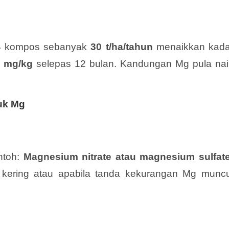
FB kompos sebanyak
30 t/ha/tahun
menaikkan kada
3 mg/kg
selepas 12 bulan. Kandungan Mg pula nai
uk Mg
ntoh:
Magnesium nitrate atau magnesium sulfat
ering atau apabila tanda kekurangan Mg muncu