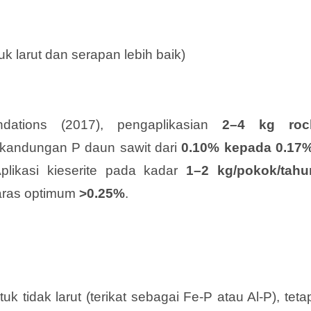
k larut dan serapan lebih baik)
dations (2017), pengaplikasian
2
–
4 kg roc
kandungan P daun sawit dari
0.10% kepada 0.17
likasi kieserite pada kadar
1
–
2 kg/pokok/tahu
aras optimum
>0.25%
.
 tidak larut (terikat sebagai Fe-P atau Al-P), teta