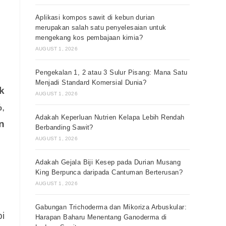
Aplikasi kompos sawit di kebun durian
merupakan salah satu penyelesaian untuk
mengekang kos pembajaan kimia?
AUGUST 1, 2026
Pengekalan 1, 2 atau 3 Sulur Pisang: Mana Satu
Menjadi Standard Komersial Dunia?
k
AUGUST 1, 2026
%
,
Adakah Keperluan Nutrien Kelapa Lebih Rendah
n
Berbanding Sawit?
AUGUST 1, 2026
Adakah Gejala Biji Kesep pada Durian Musang
King Berpunca daripada Cantuman Berterusan?
AUGUST 1, 2026
Gabungan Trichoderma dan Mikoriza Arbuskular:
pi
Harapan Baharu Menentang Ganoderma di