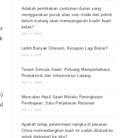
Adakah pembiakan cantuman durian yang
menggunakan pucuk atau sion muda dari pokok
belum matang akan mempengaruhi kualiti buah
kelak?
r
JULY 1, 2026
k
Lebih Banyak Ditanam, Kerugian Lagi Besar?
JULY 1, 2026
Tanam Semula Sawit: Peluang Memperbaharui
Produktiviti dan Infrastruktur Ladang
JULY 1, 2026
e
)
Mencabar Hasil Sawit Melalui Peningkatan
Pembajaan: Satu Penjelasan Rasional
l
JULY 1, 2026
Apakah tahap penerimaan nangka di pasaran
China memandangkan buah ini sudah diluluskan
untuk dieksport ke situ?