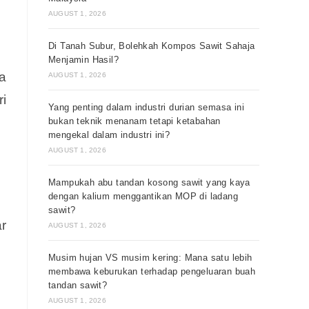
AUGUST 1, 2026
Di Tanah Subur, Bolehkah Kompos Sawit Sahaja
Menjamin Hasil?
a
AUGUST 1, 2026
ri
Yang penting dalam industri durian semasa ini
bukan teknik menanam tetapi ketabahan
mengekal dalam industri ini?
AUGUST 1, 2026
Mampukah abu tandan kosong sawit yang kaya
dengan kalium menggantikan MOP di ladang
sawit?
r
AUGUST 1, 2026
Musim hujan VS musim kering: Mana satu lebih
membawa keburukan terhadap pengeluaran buah
tandan sawit?
AUGUST 1, 2026