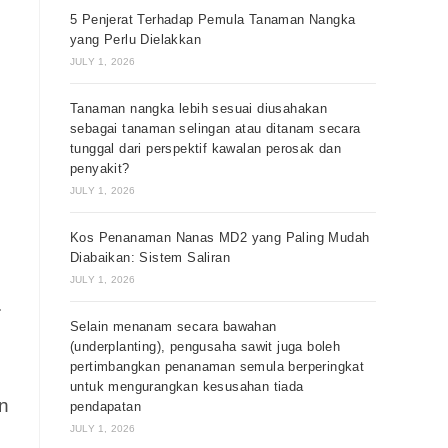
5 Penjerat Terhadap Pemula Tanaman Nangka
yang Perlu Dielakkan
JULY 1, 2026
Tanaman nangka lebih sesuai diusahakan
sebagai tanaman selingan atau ditanam secara
tunggal dari perspektif kawalan perosak dan
penyakit?
JULY 1, 2026
Kos Penanaman Nanas MD2 yang Paling Mudah
Diabaikan: Sistem Saliran
JULY 1, 2026
.
Selain menanam secara bawahan
(underplanting), pengusaha sawit juga boleh
pertimbangkan penanaman semula berperingkat
untuk mengurangkan kesusahan tiada
n
pendapatan
JULY 1, 2026