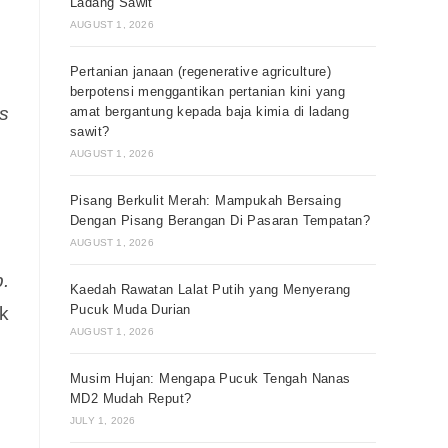
Ladang Sawit
AUGUST 1, 2026
Pertanian janaan (regenerative agriculture)
berpotensi menggantikan pertanian kini yang
s
amat bergantung kepada baja kimia di ladang
sawit?
AUGUST 1, 2026
Pisang Berkulit Merah: Mampukah Bersaing
Dengan Pisang Berangan Di Pasaran Tempatan?
AUGUST 1, 2026
p.
Kaedah Rawatan Lalat Putih yang Menyerang
Pucuk Muda Durian
k
AUGUST 1, 2026
Musim Hujan: Mengapa Pucuk Tengah Nanas
MD2 Mudah Reput?
JULY 1, 2026