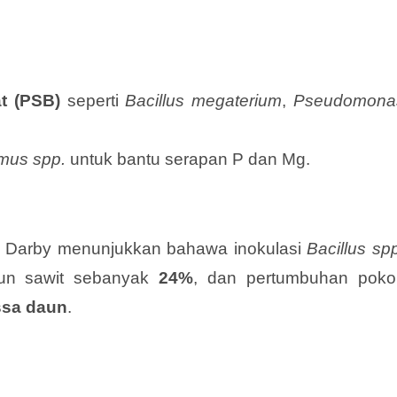
at (PSB)
seperti
Bacillus megaterium
,
Pseudomona
mus spp.
untuk bantu serapan P dan Mg.
 Darby menunjukkan bahawa inokulasi
Bacillus sp
un sawit sebanyak
24%
, dan pertumbuhan poko
ssa daun
.