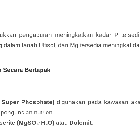
kkan pengapuran meningkatkan kadar P tersedi
g
dalam tanah Ultisol, dan Mg tersedia meningkat da
m Secara Bertapak
e Super Phosphate)
digunakan pada kawasan aka
 penguncian nutrien.
serite (MgSO₄·H₂O)
atau
Dolomit
.