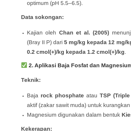
optimum (pH 5.5–6.5).
Data sokongan:
Kajian oleh
Chan et al. (2005)
menunju
(Bray II P) dari
5 mg/kg kepada 12 mg/k
0.2 cmol(+)/kg kepada 1.2 cmol(+)/kg
.
2.
Aplikasi Baja Fosfat dan Magnesiu
Teknik:
Baja
rock phosphate
atau
TSP (Tripl
aktif (zakar sawit muda) untuk kurangkan
Magnesium digunakan dalam bentuk
Kie
Kekerapan: