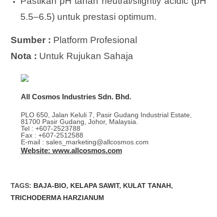
Pastikan pH tanah neutral/slightly acidic (pH
5.5–6.5) untuk prestasi optimum.
Sumber :
Platform Profesional
Nota :
Untuk Rujukan Sahaja
All Cosmos Industries Sdn. Bhd.
PLO 650, Jalan Keluli 7, Pasir Gudang Industrial Estate,
81700 Pasir Gudang, Johor, Malaysia.
Tel : +607-2523788
Fax : +607-2512588
E-mail : sales_marketing@allcosmos.com
Website: www.allcosmos.com
TAGS
:
BAJA-BIO
,
KELAPA SAWIT
,
KULAT TANAH
,
TRICHODERMA HARZIANUM