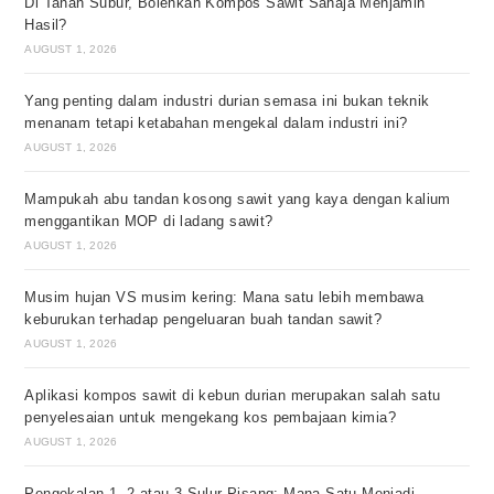
Di Tanah Subur, Bolehkah Kompos Sawit Sahaja Menjamin
Hasil?
AUGUST 1, 2026
Yang penting dalam industri durian semasa ini bukan teknik
menanam tetapi ketabahan mengekal dalam industri ini?
AUGUST 1, 2026
Mampukah abu tandan kosong sawit yang kaya dengan kalium
menggantikan MOP di ladang sawit?
AUGUST 1, 2026
Musim hujan VS musim kering: Mana satu lebih membawa
keburukan terhadap pengeluaran buah tandan sawit?
AUGUST 1, 2026
Aplikasi kompos sawit di kebun durian merupakan salah satu
penyelesaian untuk mengekang kos pembajaan kimia?
AUGUST 1, 2026
Pengekalan 1, 2 atau 3 Sulur Pisang: Mana Satu Menjadi