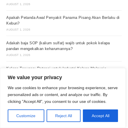
AUGUST 1, 2026
Apakah Petanda Awal Penyakit Panama Pisang Akan Berlaku di
Kebun?
AUGUST 1, 2026
Adakah baja SOP (kalium sulfat) wajib untuk pokok kelapa
pandan mengekalkan keharumannya?
AUGUST 1, 2026
Kelapa Tacunan: Potensi untuk Industri Kelapa Malaysia
AUGUST 1, 2026
We value your privacy
We use cookies to enhance your browsing experience, serve
Di Tanah Subur, Bolehkah Kompos Sawit Sahaja Menjamin
Hasil?
personalized ads or content, and analyze our traffic. By
AUGUST 1, 2026
clicking "Accept All", you consent to our use of cookies.
Yang penting dalam industri durian semasa ini bukan teknik
Customize
Reject All
Accept All
menanam tetapi ketabahan mengekal dalam industri ini?
AUGUST 1, 2026