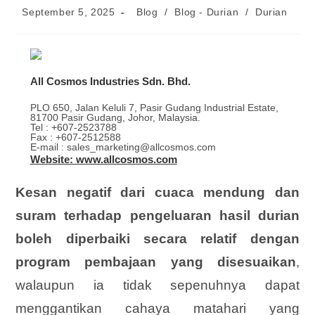
Post
Post
September 5, 2025
Blog
/
Blog - Durian
/
Durian
published:
category:
All Cosmos Industries Sdn. Bhd.
PLO 650, Jalan Keluli 7, Pasir Gudang Industrial Estate,
81700 Pasir Gudang, Johor, Malaysia.
Tel : +607-2523788
Fax : +607-2512588
E-mail : sales_marketing@allcosmos.com
Website: www.allcosmos.com
Kesan negatif dari cuaca mendung dan
suram terhadap pengeluaran hasil durian
boleh diperbaiki secara relatif dengan
program pembajaan yang disesuaikan
,
walaupun ia tidak sepenuhnya dapat
menggantikan cahaya matahari yang