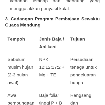
keadaan lembap dan mendung yang
menggalakkan penyakit kulat.
3. Cadangan Program Pembajaan Sewaktu
Cuaca Mendung
Tempoh
Jenis Baja /
Tujuan
Aplikasi
Sebelum
NPK
Persediaan
musim hujan
12:12:17:2 +
tenaga untuk
(2-3 bulan
Mg + TE
pengeluaran
awal)
bunga
Awal
Baja foliar
Rangsang
pembungaan
tinggi P + B
dan