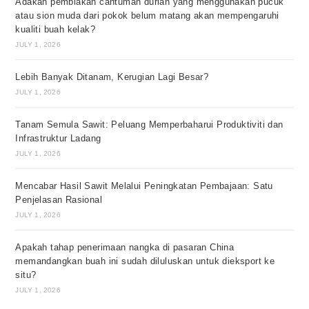
Adakah pembiakan cantuman durian yang menggunakan pucuk
atau sion muda dari pokok belum matang akan mempengaruhi
kualiti buah kelak?
JULY 1, 2026
Lebih Banyak Ditanam, Kerugian Lagi Besar?
JULY 1, 2026
Tanam Semula Sawit: Peluang Memperbaharui Produktiviti dan
Infrastruktur Ladang
JULY 1, 2026
Mencabar Hasil Sawit Melalui Peningkatan Pembajaan: Satu
Penjelasan Rasional
JULY 1, 2026
Apakah tahap penerimaan nangka di pasaran China
memandangkan buah ini sudah diluluskan untuk dieksport ke
situ?
JULY 1, 2026